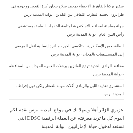
سفير تركيا بالقاهرة: الاحتفاء بمحمد صلاح يتجاوز كرة القدم.. ووجوده في
طرابزون يجسد التقارب الثقافي بين البلدين - بوابة المدينة برس
جولة مفاجئة لمحافظ الإسكندرية لمتابعة الخدمات الطبية بمستشفى
رأس التين العام - بوابة المدينة برس
انطلقت من الإسكندرية.. «تاكسي الخير» مبادرة إنسانية لنقل المرضى
إلى المستشفيات بالمجان - بوابة المدينة برس
محافظ الوادي الجديد تودع الفائزين برحلات العمرة المهداة من المحافظة
- بوابة المدينة برس
استشاري تغذية: اللبن والزبادي أكلات مهمة للصغار ولكن دون إفراط -
المدينة برس
عزيزي الزائر أهلا وسهلا بك في موقع المدينة برس نقدم لكم
اليوم كل ما تريد معرفته عن العملة الرقمية DDSC التي
تستعد لدخول حياة الإماراتيين - بوابة المدينة