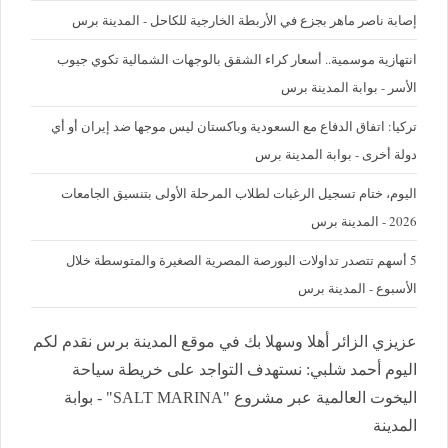
إصابة ناصر ماهر بجزع في الأربطة الخارجية للكاحل - المدينة برس
‪انتهازية موسمية.. أسعار كراء الشقق بالوجهات الشمالية تكوي جيوب
الأسر - بوابة المدينة برس
تركيا: اتفاق الدفاع مع السعودية وباكستان ليس موجها ضد إيران أو أي
دولة أخرى - بوابة المدينة برس
اليوم، ختام تسجيل الرغبات لطلاب المرحلة الأولى بتنسيق الجامعات
2026 - المدينة برس
5 أسهم تتصدر تداولات البورصة المصرية الصغيرة والمتوسطة خلال
الأسبوع - المدينة برس
عزيزي الزائر أهلا وسهلا بك في موقع المدينة برس نقدم لكم
اليوم أحمد شلبي: نستهدف التواجد على خريطة سياحة
اليخوت العالمية عبر مشروع "SALT MARINA" - بوابة
المدينة