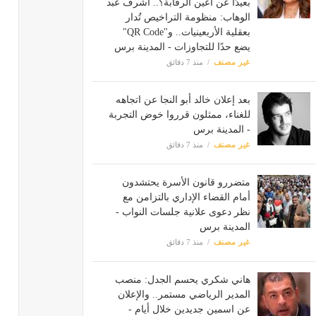
بعيدًا عن أعين الرقابة؟.. أشرف عبد
الوهاب: منظومة التراخيص تُدار
بعقلية الأربعينيات.. و"QR Code"
يضع حدًا للتجاوزات - المدينة برس
غير مصنف
منذ 7 دقائق
بعد إعلان خالد أبو النجا عن اتجاهه
للغناء، ممثلون قرروا خوض التجربة
- المدينة برس
غير مصنف
منذ 7 دقائق
متضررو قانون الأسرة يحتشدون
أمام القضاء الإداري بالتزامن مع
نظر دعوى علانية جلسات النواب -
المدينة برس
غير مصنف
منذ 7 دقائق
هاني شكري يحسم الجدل: منصب
المدير الرياضي مستمر.. والإعلان
عن اسمين جديدين خلال أيام -