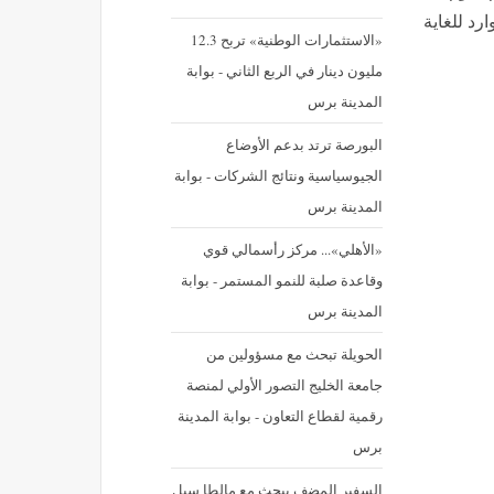
د للغاية
«الاستثمارات الوطنية» تربح 12.3
مليون دينار في الربع الثاني - بوابة
المدينة برس
البورصة ترتد بدعم الأوضاع
الجيوسياسية ونتائج الشركات - بوابة
المدينة برس
«الأهلي»... مركز رأسمالي قوي
وقاعدة صلبة للنمو المستمر - بوابة
المدينة برس
الحويلة تبحث مع مسؤولين من
جامعة الخليج التصور الأولي لمنصة
رقمية لقطاع التعاون - بوابة المدينة
برس
السفير المضف يبحث مع مالطا سبل