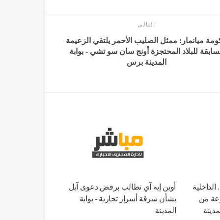
التالى
مة ميانمار: ممثل الصليب الأحمر يلتقي الزعيمة
سابقة للبلاد المحتجزة أونج سان سو تشي - بوابة
المدينة برس
ء التقديم لحج القرعة 2026.. الداخلية
أوبن إيه آي تطالب برفض دعوى آبل
وعة من
بشأن سرقة أسرار تجارية - بوابة
مدينة
المدينة