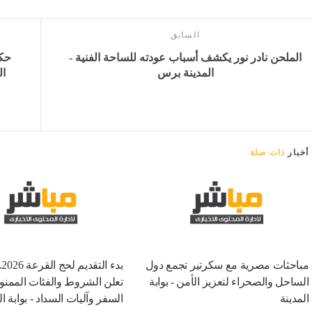
السابق
الملحن نادر نور يكشف أسباب عودته للساحة الفنية -
حكو
المدينة برس
ال
أخبار
ذات صلة
مباحثات مصرية مع سكرتير تجمع دول
بد
الساحل والصحراء لتعزيز الأمن - بوابة
تعلن الشروط والفئات الممن
المدينة
السفر وآليات السداد - بوابة ال