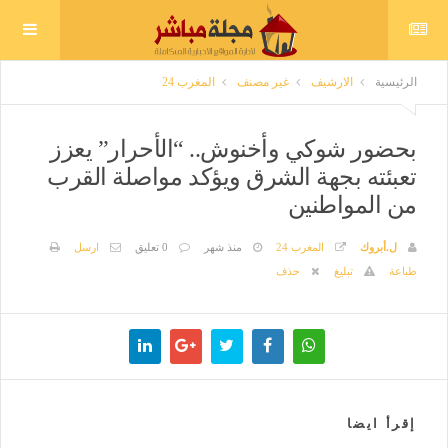
الرئيسية
الارشيف
غير مصنف
المغرب 24
بحضور شوكي وأخنوش.. “الأحرار” يعزز
تعبئته بجهة الشرق ويؤكد مواصلة القرب
من المواطنين
ل.أبروك
المغرب 24
منذ شهر
0 تعليق
ارسل
طباعة
تبليغ
حذف
إقرأ ايضا