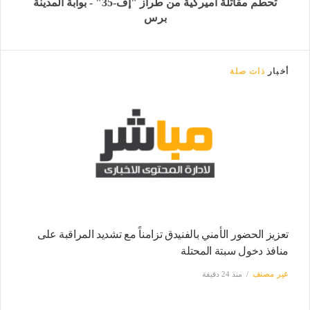
تحطم مقاتلة أميركية من طراز "إف-35" - بوابة المدينة
برس
أخبار
ذات صلة
تعزيز الحضور الأمني بالفنيدق تزامناً مع تشديد المراقبة على
منافذ دخول سبتة المحتلة
غير مصنف
منذ 24 دقيقة