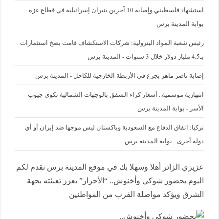
استشهاد فلسطيني وإصابة 10 آخرين بنيران إسرائيلية في قطاع غزة -
بوابة المدينة برس
رئيس شعبة المواد البترولية: شركات الاستكشاف قامت بضخ استثمارات
بـ4,5 مليار دولار خلال 3 سنوات - المدينة برس
إصابة ناصر ماهر بجزع في الأربطة الخارجية للكاحل - المدينة برس
‪انتهازية موسمية.. أسعار كراء الشقق بالوجهات الشمالية تكوي جيوب
الأسر - بوابة المدينة برس
تركيا: اتفاق الدفاع مع السعودية وباكستان ليس موجها ضد إيران أو أي
دولة أخرى - بوابة المدينة برس
عزيزي الزائر أهلا وسهلا بك في موقع المدينة برس نقدم لكم
اليوم بحضور شوكي وأخنوش.. “الأحرار” يعزز تعبئته بجهة
الشرق ويؤكد مواصلة القرب من المواطنين