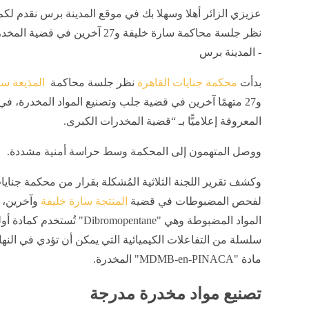
عزيزي الزائر أهلا وسهلا بك في موقع المدينة برس نقدم لكم 
نظر جلسة محاكمة سارة خليفة و27 آخرين في ق
- المدينة برس
بدأت
محكمة جنايات القاهرة
نظر جلسة محاكمة
المذيعة سا
و27 متهمًا آخرين في قضية جلب وتصنيع المواد المخدرة، في
المعروفة إعلاميًّا بـ “قضية المخدرات الكبرى.
ووصل المتهمون إلى المحكمة وسط حراسة أمنية مشددة.
وكشف تقرير اللجنة الثلاثية المُشكلة بقرار من محكمة جنايا
لفحص المضبوطات في قضية
المنتجة سارة خليفة
وآخرين، 
المواد المضبوطة وهي "Dibromopentane" تُستخدم
سلسلة من التفاعلات الكيميائية التي يمكن أن تؤدي في النهاي
مادة "MDMB-en-PINACA" المخدرة.
تصنيع مواد مخدرة مدرجة