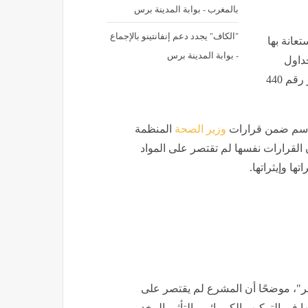
بالمغرب - بوابة المدينة برس
"الكاف" يجدد دعم إنفانتينو بالإجماع
عانة بها
- بوابة المدينة برس
داول
المخدرات الصادرة بقرارات وزير الصحة، وعلى رأسها القرار رقم 440
وزير الصحة
المنظمة
ن القرارات نفسها لم تقتصر على المواد
ها وإيثراتها.
ئر"، موضحًا أن المشرع لم يقتصر على
ا في التركيب الكيميائي والتأثير المخدر.