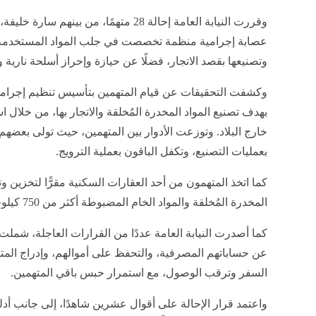
وقررت النيابة العامة إحالة 28 متهمًا، من بي
عصابة إجرامية منظمة تخصصت في جلب المواد المستخدمة في
وتصنيعها بقصد الاتجار، فضلًا عن حيازة وإحراز أسلحة نارية
وكشفت التحقيقات عن قيام المتهمين بتأسيس تنظيم إجرامي
بهدف تصنيع المواد المخدرة المُخلقة والاتجار بها، من خلال اس
خارج البلاد. وتوزعت الأدوار بين المتهمين، حيث تولى بعضهم
بعمليات التصنيع، وتكفل الباقون بعملية الترويج.
كما اتخذ المتهمون من أحد العقارات السكنية مقرًّا لتخزين وت
المخدرة المُخلقة والمواد الخام المضبوطة أكثر من 750 كيلوجرامًا.
كما أصدرت النيابة العامة عددًا من القرارات العاجلة، شمل
عن حساباتهم المصرفية، والتحفظ على أموالهم، وإدراج المته
السفر وترقب الوصول، مع استمرار حبس باقي المتهمين.
واعتمد قرار الإحالة على أقوال عشرين شاهدًا، إلى جانب أد