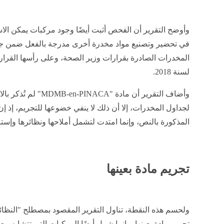
وأوضح التقرير أن الفحص أثبت أيضًا وجود مركبات يمكن الاست
في تحضير وتصنيع مواد مخدرة أخرى مدرجة بالفعل ضمن ج
لسنة 2018.
وأضاف التقرير أن مادة "MDMB-en-PINACA" لم تُذكر بالاسم ضمن قرارات
لجداول المخدرات، إلا أن ذلك لا ينفي خضوعها للتجريم، إذ إ
المذكورة بالنص، وإنما امتدت لتشمل أملاحها ونظائرها وإسترات
تجريم مادة بعينها
ولحسم هذه النقطة، تناول التقرير المقصود بمصطلح "النظا
تجريم مادة بعينها، وإنما شمل أيضًا المركبات التي تتشابه معه