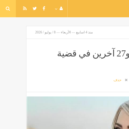
منذ 4 اسابيع — الأربعاء — 8 / يوليو / 2026
بدء نظر جلسة محاكمة سارة خليفة و27 آخرين في قضية
حذف