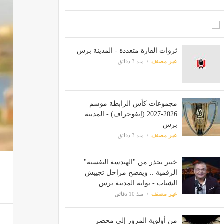
ثروات القارة متعددة - المدينة برس
غير مصنف
منذ 3 دقائق
مجموعات كأس الرابطة موسم
2026-2027 (إنفوجراف) - المدينة
برس
غير مصنف
منذ 3 دقائق
خبير يحذر من "الهندسة النفسية"
الرقمية .. ويفضح مراحل تجييش
الشباب - بوابة المدينة برس
غير مصنف
منذ 10 دقائق
من أولوية المرور إلى محضر