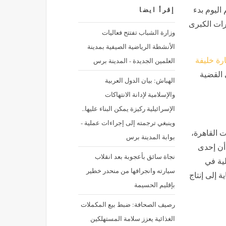
اليوم بدء
إقرأ ايضا
ضية المخدرات الكبرى
وزارة الشباب تفتتح فعاليات
الأنشطة الرياضية الصيفية بمدينة
العلمين الجديدة - المدينة برس
رة خليفة
 القضية
الهباش: بيان الدول العربية
والإسلامية لإدانة الانتهاكات
الإسرائيلية ركيزة يمكن البناء عليها..
وينبغي ترجمته إلى إجراءات عملية -
ت القاهرة،
بوابة المدينة برس
أن إحدى
نجاة سائق بأعجوبة بعد انقلاب
 كمادة أولية في
سيارته وانجرافها من منحدر خطير
ة إلى إنتاج
بإقليم الحسيمة
رصيف الصحافة: ضبط بيع المكملات
الغذائية يعزز سلامة المستهلكين