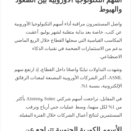
أسهم التكنولوجيا الأوروبية بين الصعود
والهبوط
واصل المستثمرون مراقبة أداء أسهم التكنولوجيا الأوروبية
عن كثب، خاصة بعد بداية متقلبة لشهر يوليو، أعقبت
المكاسب القياسية التي سجلها القطاع خلال الربع الماضي
بدعم من الاستثمارات الضخمة في تقنيات الذكاء
الاصطناعي.
وشهدت التداولات تباينًا واضحًا داخل القطاع، إذ ارتفع سهم
ASML، أكبر الشركات الأوروبية المصنعة لمعدات الرقائق
الإلكترونية، بنسبة 1%.
في المقابل، تراجعت أسهم شركتي Soitec وAixtron بأكثر
من 1% لكل منهما، وسط عمليات جني أرباح وترقب
المستثمرين لنتائج أعمال الشركات خلال الفترة المقبلة.
الأسهم الكورية الجنوبية تتراجع عن