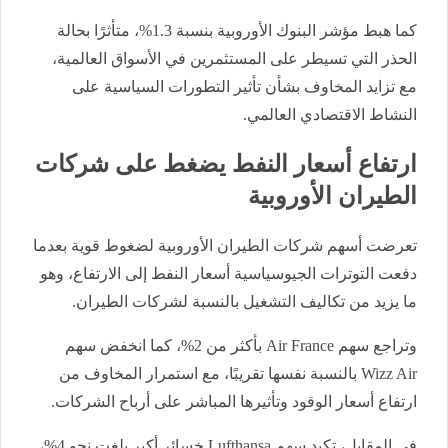
كما هبط مؤشر البنوك الأوروبية بنسبة 1.3%، متأثرًا بحالة
الحذر التي تسيطر على المستثمرين في الأسواق العالمية،
مع تزايد المخاوف بشأن تأثير التطورات السياسية على
النشاط الاقتصادي العالمي.
ارتفاع أسعار النفط يضغط على شركات
الطيران الأوروبية
تعرضت أسهم شركات الطيران الأوروبية لضغوط قوية بعدما
دفعت التوترات الجيوسياسية أسعار النفط إلى الارتفاع، وهو
ما يزيد من تكاليف التشغيل بالنسبة لشركات الطيران.
وتراجع سهم Air France بأكثر من 2%، كما انخفض سهم
Wizz Air بالنسبة نفسها تقريبًا، مع استمرار المخاوف من
ارتفاع أسعار الوقود وتأثيرها المباشر على أرباح الشركات.
في المقابل، تكبد سهم Lufthansa خسائر أكبر بلغت نحو 4%،