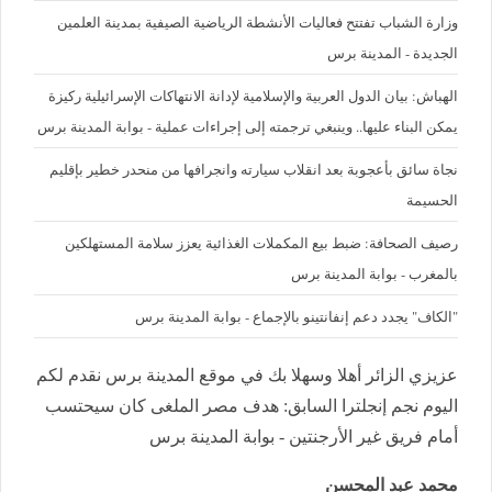
وزارة الشباب تفتتح فعاليات الأنشطة الرياضية الصيفية بمدينة العلمين
الجديدة - المدينة برس
الهباش: بيان الدول العربية والإسلامية لإدانة الانتهاكات الإسرائيلية ركيزة
يمكن البناء عليها.. وينبغي ترجمته إلى إجراءات عملية - بوابة المدينة برس
نجاة سائق بأعجوبة بعد انقلاب سيارته وانجرافها من منحدر خطير بإقليم
الحسيمة
رصيف الصحافة: ضبط بيع المكملات الغذائية يعزز سلامة المستهلكين
بالمغرب - بوابة المدينة برس
"الكاف" يجدد دعم إنفانتينو بالإجماع - بوابة المدينة برس
عزيزي الزائر أهلا وسهلا بك في موقع المدينة برس نقدم لكم
اليوم نجم إنجلترا السابق: هدف مصر الملغى كان سيحتسب
أمام فريق غير الأرجنتين - بوابة المدينة برس
محمد عبد المحسن