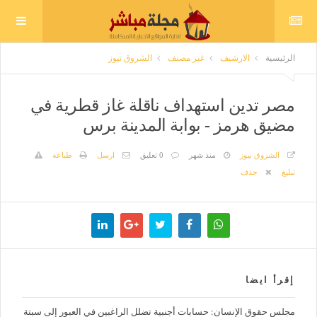
الرئيسية
الارشيف
غير مصنف
الشروق نيوز
مصر تدين استهداف ناقلة غاز قطرية في
مضيق هرمز - بوابة المدينة برس
الشروق نيوز
منذ شهر
0 تعليق
ارسل
طباعة
تبليغ
حذف
إقرأ ايضا
مجلس حقوق الإنسان: حسابات أجنبية تضلل الراغبين في العبور إلى سبتة