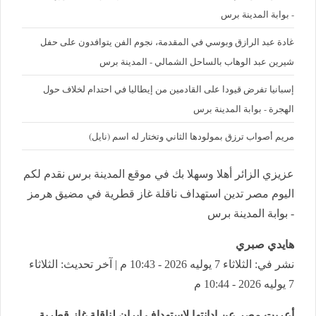
- بوابة المدينة برس
غادة عبد الرازق وبوسي في المقدمة، نجوم الفن يتوافدون على حفل
شيرين عبد الوهاب بالساحل الشمالي - المدينة برس
إسبانيا تفرض قيودا على القادمين من إيطاليا في احتدام لخلاف حول
الهجرة - بوابة المدينة برس
مريم أصواب ترزق بمولودها الثاني وتختار له اسم (نايل)
عزيزي الزائر أهلا وسهلا بك في موقع المدينة برس نقدم لكم
اليوم مصر تدين استهداف ناقلة غاز قطرية في مضيق هرمز
- بوابة المدينة برس
هايدي صبري
نشر في: الثلاثاء 7 يوليه 2026 - 10:43 م | آخر تحديث: الثلاثاء
7 يوليه 2026 - 10:44 م
أعربت مصر عن إدانتها لاستهداف إيران لناقلة غاز قطرية