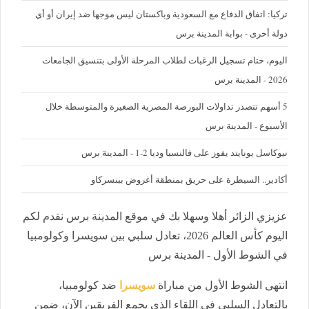
تركيا: اتفاق الدفاع مع السعودية وباكستان ليس موجها ضد إيران أو أي
دولة أخرى - بوابة المدينة برس
اليوم، ختام تسجيل الرغبات لطلاب المرحلة الأولى بتنسيق الجامعات
2026 - المدينة برس
5 أسهم تتصدر تداولات البورصة المصرية الصغيرة والمتوسطة خلال
الأسبوع - المدينة برس
نيوكاسل يونايتد يفوز على فالنسيا وديا 2-1 - المدينة برس
أكادير.. السيطرة على حريق بمنطقة أغروض ببنسركاو
عزيزي الزائر أهلا وسهلا بك في موقع المدينة برس نقدم لكم
اليوم كأس العالم 2026، تعادل سلبي بين سويسرا وكولومبيا
في الشوط الأول - المدينة برس
انتهى الشوط الأول من مباراة
سويسرا
ضد كولومبيا،
بالتعادل السلبي في اللقاء الذي يجمع الفريقين الآن، ضمن