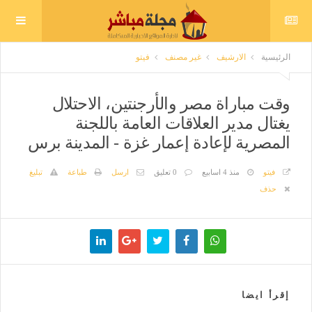
الرئيسية
الارشيف
غير مصنف
فيتو
وقت مباراة مصر والأرجنتين، الاحتلال
يغتال مدير العلاقات العامة باللجنة
المصرية لإعادة إعمار غزة - المدينة برس
فيتو
منذ 4 اسابيع
0 تعليق
ارسل
طباعة
تبليغ
حذف
إقرأ ايضا