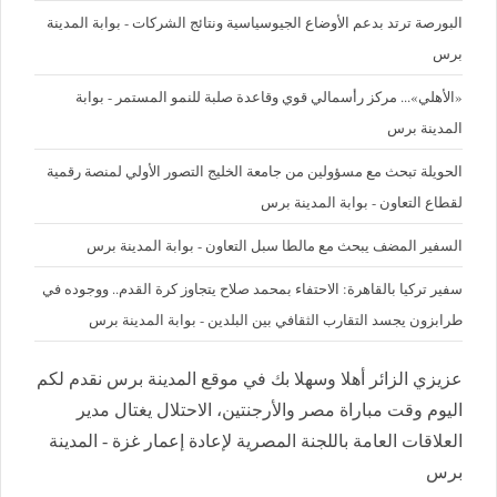
البورصة ترتد بدعم الأوضاع الجيوسياسية ونتائج الشركات - بوابة المدينة
برس
«الأهلي»... مركز رأسمالي قوي وقاعدة صلبة للنمو المستمر - بوابة
المدينة برس
الحويلة تبحث مع مسؤولين من جامعة الخليج التصور الأولي لمنصة رقمية
لقطاع التعاون - بوابة المدينة برس
السفير المضف يبحث مع مالطا سبل التعاون - بوابة المدينة برس
سفير تركيا بالقاهرة: الاحتفاء بمحمد صلاح يتجاوز كرة القدم.. ووجوده في
طرابزون يجسد التقارب الثقافي بين البلدين - بوابة المدينة برس
عزيزي الزائر أهلا وسهلا بك في موقع المدينة برس نقدم لكم
اليوم وقت مباراة مصر والأرجنتين، الاحتلال يغتال مدير
العلاقات العامة باللجنة المصرية لإعادة إعمار غزة - المدينة
برس