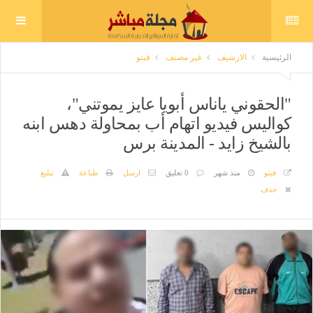
الرئيسية
الارشيف
غير مصنف
فيتو
"الحقوني ياناس أبويا عايز يموتني"،
كواليس فيديو اتهام أب بمحاولة دهس ابنه
بالشيخ زايد - المدينة برس
فيتو
منذ شهر
0 تعليق
ارسل
طباعة
تبليغ
حذف