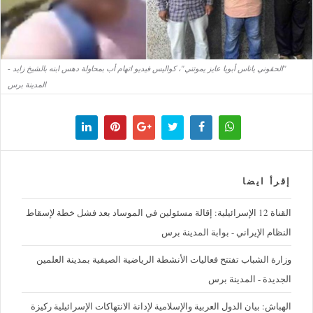
"الحقوني ياناس أبويا عايز يموتني"، كواليس فيديو اتهام أب بمحاولة دهس ابنه بالشيخ زايد -
المدينة برس
إقرأ ايضا
القناة 12 الإسرائيلية: إقالة مسئولين في الموساد بعد فشل خطة لإسقاط
النظام الإيراني - بوابة المدينة برس
وزارة الشباب تفتتح فعاليات الأنشطة الرياضية الصيفية بمدينة العلمين
الجديدة - المدينة برس
الهباش: بيان الدول العربية والإسلامية لإدانة الانتهاكات الإسرائيلية ركيزة