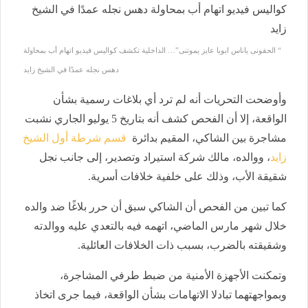
“ الحقونى ياناس ابويا عايز يموتنى”… الداخلية تكشف كواليس فيديو اتهام أب بمحاولة
دهس نجله عمدًا في الشيخ زايد
وأوضحت التحريات أنه لم ترد أي بلاغات رسمية بشأن
الواقعة، إلا أن الفحص كشف أنه بتاريخ 5 يوليو الجاري نشبت
مشاجرة بين الشاكي، المقيم بدائرة
قسم شرطة أول الشيخ
زايد
، ووالده، مالك شركة استيراد وتصدير، إلى جانب نجل
شقيقة الأب، وذلك على خلفية خلافات أسرية.
كما تبين من الفحص أن الشاكي سبق أن حرر بلاغًا ضد والده
خلال شهر مارس الماضي، اتهمه فيه بالتعدي عليه ووالدته
وشقيقته بالضرب، بسبب ذات الخلافات العائلية.
وتمكنت الأجهزة الأمنية من ضبط طرفي المشاجرة،
وبمواجهتهما تبادلا الاتهامات بشأن الواقعة، فيما جرى اتخاذ