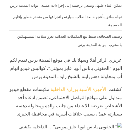
يمكن البناء عليها.. وينبغي ترجمته إلى إجراءات عملية - بوابة المدينة برس
نجاة سائق بأعجوبة بعد انقلاب سيارته وانجرافها من منحدر خطير بإقليم
الحسيمة
رصيف الصحافة: ضبط بيع المكملات الغذائية يعزز سلامة المستهلكين
بالمغرب - بوابة المدينة برس
عزيزي الزائر أهلا وسهلا بك في موقع المدينة برس نقدم لكم
اليوم "الحقوني ياناس أبويا عايز يموتني"، كواليس فيديو اتهام
أب بمحاولة دهس ابنه بالشيخ زايد - المدينة برس
كشفت
الأجهزة الأمنية بوزارة الداخلية
ملابسات مقطع فيديو
متداول على مواقع التواصل الاجتماعي، تضمن ادعاء أحد
الأشخاص تعرضه للاعتداء من جانب والده ومحاولة دهسه
بسيارته عمدًا، بسبب خلافات أسرية في محافظة الجيزة.