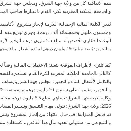
هذه الاتفاقية كل من ولاية جهة الشرق، ومجلس جهة الشرق،
والجامعة الملكية المغربية لكرة القدم باعتبارها صاحب الم
وخمسون مليون وخمسمائة ألف درهم)، وجرى توزيع هذه الميز
الوعاء العقاري: خُصص له مبلغ 5.5 مليو
والتجهيز: رُصد مبلغ 150 مليون درهم لفائدة أشغال بناء وتجهيز مرافق الأكاديمية.
كما ​تلتزم الأطراف الموقعة بتعبئة الاعتمادات المالية وف
وكالة تنمية جهة الشرق: تساهم ب
2026؛ ولاية جهة الشرق: تتولى مهام التنسيق وتيسير المس
ثم فائض الميزانية: في حال الانتهاء من إنجاز المشروع وتب
والتتبع هي من ستتولى تحديد مآل هذا الفائض والاستفادة منه