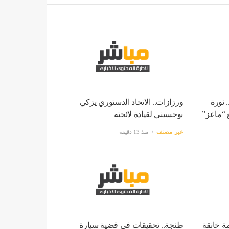
 خلال 4 أيام.. نورة
ورزازات.. الاتحاد الدستوري يزكي
 “ماعز”
بوحسيني لقيادة لائحته
غير مصنف
منذ 13 دقيقة
ة خانقة
طنجة.. تحقيقات في قضية سيارة