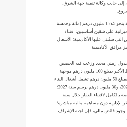
 إلى جانب وكالة تنمية جهة الشرق،
شروع.
​تُقدر الكلفة المالية الإجمالية اللازمة لإنجاز مشروع الأكاديمية بنحو 155.5 مليون درهم (مائة وخمسة
انية على شقين أساسيين: ​اقتناء
ن درهم لتوفير الأرض التي ستُبنى عليها الأكاديمية؛ ​الأشغال
قاً لجدول زمني محدد وزعت فيه الحصص
كالتالي:​الجامعة الملكية المغربية لكرة القدم: تساهم بالقسط الأكبر بمبلغ 100 مليون درهم موجهة
بالكامل لأشغال البناء والتجهيز؛ مجلس جهة الشرق: يساهم بمبلغ 50 مليون درهم تشمل أشغال البناء
والتجهيز، مقسمة على سنتين: 20 مليون درهم برسم سنة 2026، و30 مليون درهم برسم سنة 2027؛
مبلغ 5.5 مليون درهم مخصصة بالكامل لاقتناء العقار خلال سنة
اطر الإدارية دون مساهمة مالية مباشرة؛
ين وجود فائض مالي، فإن لجنة الإشراف
.