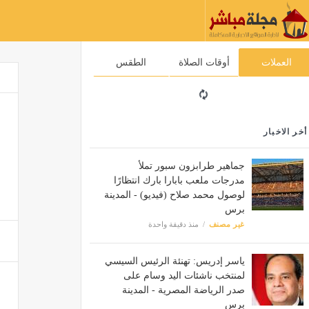
العملات
أوقات الصلاة
الطقس
أخر الاخبار
جماهير طرابزون سبور تملأ
مدرجات ملعب بابارا بارك انتظارًا
لوصول محمد صلاح (فيديو) - المدينة
برس
غير مصنف
منذ دقيقة واحدة
ياسر إدريس: تهنئة الرئيس السيسي
لمنتخب ناشئات اليد وسام على
صدر الرياضة المصرية - المدينة
برس