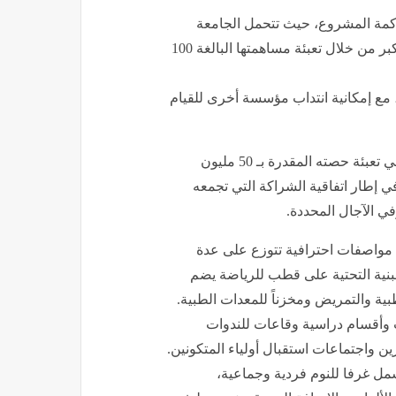
وكمة المشروع، حيث تتحمل الجامعة
الملكية المغربية لكرة القدم المسؤوليّة التدبيرية والمالية الأكبر من خلال ​تعبئة مساهمتها البالغة 100
ال، مع إمكانية انتداب مؤسسة أخرى للقيام
​ويلتزم مجلس جهة الشرق بالوفاء بتعهداته المالية المتمثلة في تعبئة حصته المقدرة بـ 50 مليون
 إطار اتفاقية الشراكة التي تجمعه
في الآجال المحددة.
ات مواصفات احترافية تتوزع على عدة
نية التحتية على قطب للرياضة يضم
ة والتمريض ومخزناً للمعدات الطبية.
 وأقسام دراسية وقاعات للندوات
 واجتماعات استقبال أولياء المتكونين.
يشمل غرفا للنوم فردية وجماعية،