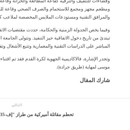
وفضاءات للتثقيف والترفيه كقاعة المطالعة والخزانة وقاعة
ومطعم مجهز ومجمع للاستحمام والصرف الصحي وقاعة للصل
والمرافق التقنية ومستودعات الملابس المخصصة لملاعب كر
​وفيما يخص الجدولة الزمنية والحكامة، حددت مقتضيات الاتف
تبتدئ من تاريخ دخول الاتفاقية حيز التنفيذ. وتتولى الجامعة 
المباشر على الدراسات التقنية والمعمارية وتتبع الأشغال وتف
وتجدر الإشارة، فالاكاديمية الجهوية لكرة القدم فقد تم اقتن
موسى لمهاية (طريق جرادة).
شارك المقال
التالى
تحطم مقاتلة أميركية من طراز "إف-35" - بوابة المدينة برس