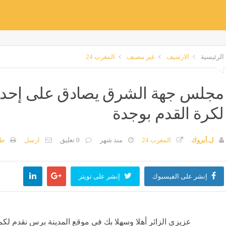
الرئيسية
الارشيف
غير مصنف
المغرب 24
مجلس جهة الشرق يصادق على إحداث 
لكرة القدم بوجدة
ل.أبروك
المغرب 24
منذ شهر
0 تعليق
ارسل
طب
إنشر على الفيسبوك
إنشر على تويتر
عزيزي الزائر أهلا وسهلا بك في موقع المدينة برس نقدم لكم