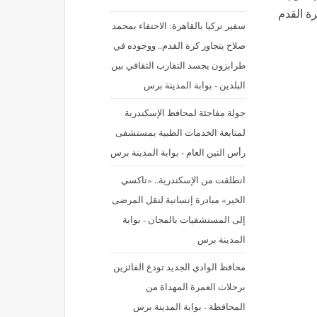
ة القدم
سفير تركيا بالقاهرة: الاحتفاء بمحمد
صلاح يتجاوز كرة القدم.. ووجوده في
طرابزون يجسد التقارب الثقافي بين
البلدين - بوابة المدينة برس
جولة مفاجئة لمحافظ الإسكندرية
لمتابعة الخدمات الطبية بمستشفى
رأس التين العام - بوابة المدينة برس
انطلقت من الإسكندرية.. «تاكسي
الخير» مبادرة إنسانية لنقل المرضى
إلى المستشفيات بالمجان - بوابة
المدينة برس
محافظ الوادي الجديد تودع الفائزين
برحلات العمرة المهداة من
المحافظة - بوابة المدينة برس