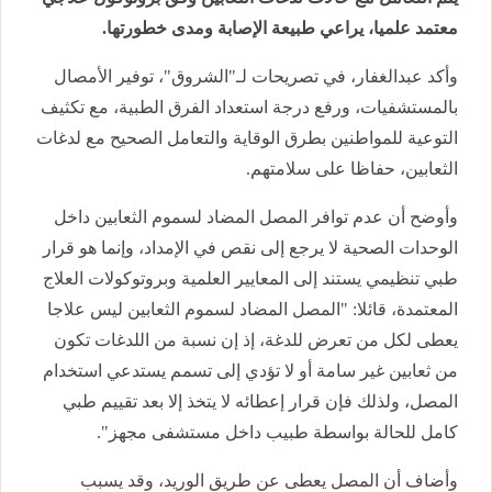
معتمد علميا، يراعي طبيعة الإصابة ومدى خطورتها.
وأكد عبدالغفار، في تصريحات لـ"الشروق"، توفير الأمصال
بالمستشفيات، ورفع درجة استعداد الفرق الطبية، مع تكثيف
التوعية للمواطنين بطرق الوقاية والتعامل الصحيح مع لدغات
الثعابين، حفاظا على سلامتهم.
وأوضح أن عدم توافر المصل المضاد لسموم الثعابين داخل
الوحدات الصحية لا يرجع إلى نقص في الإمداد، وإنما هو قرار
طبي تنظيمي يستند إلى المعايير العلمية وبروتوكولات العلاج
المعتمدة، قائلا: "المصل المضاد لسموم الثعابين ليس علاجا
يعطى لكل من تعرض للدغة، إذ إن نسبة من اللدغات تكون
من ثعابين غير سامة أو لا تؤدي إلى تسمم يستدعي استخدام
المصل، ولذلك فإن قرار إعطائه لا يتخذ إلا بعد تقييم طبي
كامل للحالة بواسطة طبيب داخل مستشفى مجهز".
وأضاف أن المصل يعطى عن طريق الوريد، وقد يسبب