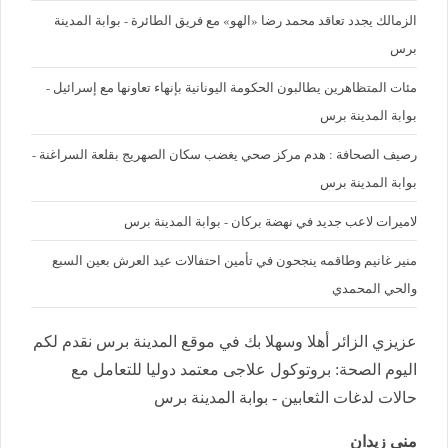
الزمالك يجدد تعاقد محمد رضا «الهو» مع فريق الطائرة - بوابة المدينة
برس
مئات المتظاهرين يطالبون الحكومة اليونانية بإنهاء تعاونها مع إسرائيل -
بوابة المدينة برس
رصيف الصحافة : هدم مركز صحي يغضب سكان الصهريج بقلعة السراغنة -
بوابة المدينة برس
لاميرات لاعب جديد في نهضة بركان - بوابة المدينة برس
منير غانيم وطاقمه ينجحون في تأمين احتفالات عيد العرش بعين السبع
والحي المحمدي
عزيزي الزائر أهلا وسهلا بك في موقع المدينة برس نقدم لكم
اليوم الصحة: بروتوكول علاجى معتمد دوليا للتعامل مع
حالات لدغات الثعابين - بوابة المدينة برس
منى زيدان