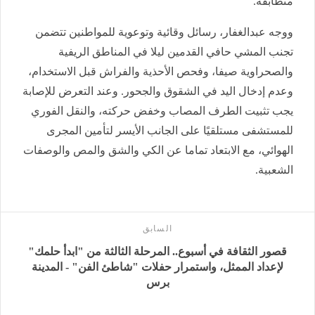
متطابقة.
ووجه عبدالغفار، رسائل وقائية وتوعوية للمواطنين تتضمن
تجنب المشي حافي القدمين ليلا في المناطق الريفية
والصحراوية صيفا، وفحص الأحذية والفراش قبل الاستخدام،
وعدم إدخال اليد في الشقوق والجحور. وعند التعرض للإصابة
يجب تثبيت الطرف المصاب وخفض حركته، والنقل الفوري
للمستشفى مستلقيًا على الجانب الأيسر لتأمين المجرى
الهوائي، مع الابتعاد تماما عن الكي والشق والمص والوصفات
الشعبية.
السابق
قصور الثقافة في أسبوع.. المرحلة الثالثة من "ابدأ حلمك"
لإعداد الممثل، واستمرار حفلات "شاطئ الفن" - المدينة
برس