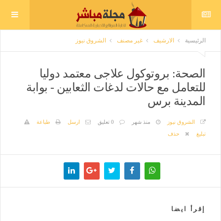
الرئيسية
الارشيف
غير مصنف
الشروق نيوز
الصحة: بروتوكول علاجى معتمد دوليا
للتعامل مع حالات لدغات الثعابين - بوابة
المدينة برس
الشروق نيوز
منذ شهر
0 تعليق
ارسل
طباعة
تبليغ
حذف
إقرأ ايضا