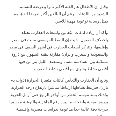
وقال إن الأطفال هم الفئة الأكثر تأثرا وعرضة للتسمم
الشديد من اللدغات، رغم أن البالغين أكثر تعرضا للدغ، مما
يمثل رسالة توعوية مهمة للأسر.
وأكد أن زيادة لدغات الثعابين ولسعات العقارب تختلف
باختلاف الفصول، حيث إن النمط الموسمي مثبت في مصر
وإقليمها، وتتركز لسعات العقارب في أشهر الصيف في مصر
والسعودية والمغرب وإيران؛ مقارنة ببقية الشهور، مع ذروة
مسائية بين السادسة مساء ومنتصف الليل يتزامن فيها
أقصى نشاط بشري مع أقصى نشاط للعقرب.
وتابع أن العقارب والثعابين كائنات متغيرة الحرارة (ذوات دم
بارد)، فيرتبط نشاطها ارتباطا مباشرا بارتفاع درجة الحرارة،
ولذلك يمتد موسم الخطر من أواخر الربيع حتى أوائل الخريف
بذروة صيفية واضحة، ما يبرر رفع الجاهزية والتوعية موسميا
بدرجة دقة عالية جدا مدعومة بدراسات مصرية وإقليمية