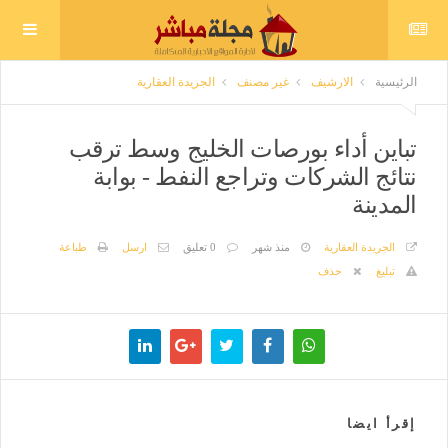
الرئيسية
الارشيف
غير مصنف
الجريدة العقارية
تباين أداء بورصات الخليج وسط ترقب
نتائج الشركات وتراجع النفط - بوابة
المدينة
الجريدة العقارية
منذ شهر
0 تعليق
ارسل
طباعة
تبليغ
حذف
إقرأ ايضا