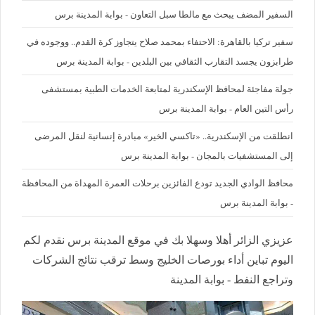
السفير المضف يبحث مع مالطا سبل التعاون - بوابة المدينة برس
سفير تركيا بالقاهرة: الاحتفاء بمحمد صلاح يتجاوز كرة القدم.. ووجوده في
طرابزون يجسد التقارب الثقافي بين البلدين - بوابة المدينة برس
جولة مفاجئة لمحافظ الإسكندرية لمتابعة الخدمات الطبية بمستشفى
رأس التين العام - بوابة المدينة برس
انطلقت من الإسكندرية.. «تاكسي الخير» مبادرة إنسانية لنقل المرضى
إلى المستشفيات بالمجان - بوابة المدينة برس
محافظ الوادي الجديد تودع الفائزين برحلات العمرة المهداة من المحافظة
- بوابة المدينة برس
عزيزي الزائر أهلا وسهلا بك في موقع المدينة برس نقدم لكم
اليوم تباين أداء بورصات الخليج وسط ترقب نتائج الشركات
وتراجع النفط - بوابة المدينة