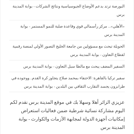
البورصة ترتد بدعم الأوضاع الجيوسياسية ونتائج الشركات - بوابة المدينة
برس
«الأهلي»... مركز رأسمالي قوي وقاعدة صلبة للنمو المستمر - بوابة
المدينة برس
الحويلة تبحث مع مسؤولين من جامعة الخليج التصور الأولي لمنصة رقمية
لقطاع التعاون - بوابة المدينة برس
السفير المضف يبحث مع مالطا سبل التعاون - بوابة المدينة برس
سفير تركيا بالقاهرة: الاحتفاء بمحمد صلاح يتجاوز كرة القدم.. ووجوده في
طرابزون يجسد التقارب الثقافي بين البلدين - بوابة المدينة برس
عزيزي الزائر أهلا وسهلا بك في موقع المدينة برس نقدم لكم
اليوم مشاركة نسائية شرطية ضمن فعاليات استعراض
إمكانيات أجهزة الدولة لمجابهة الأزمات والكوارث - بوابة
المدينة برس