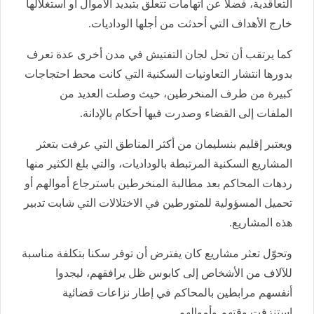
التعاقدية، فضلا عن اتهامات تتعلق بتبديد الأموال أو استغلالها
خارج الأهداف التي أحدثت من أجلها الوداديات.
كما يرتقب أن تحل لجان التفتيش في مدن أخرى عدة تعرف
بدورها انتشار التعاونيات السكنية التي كانت محط احتجاجات
كبيرة من طرف المنخرطين، حيث وصلت العديد من
الملفات إلى القضاء وصدرت فيها أحكام بالإدانة.
ويعتبر إقليم بنسليمان من أكثر المناطق التي عرفت بتعثر
المشاريع السكنية المرتبطة بالوداديات، والتي بلغ الكثير منها
ردهات المحاكم بعد مطالبة المنخرطين باسترجاع أموالهم أو
تحميل المسؤولية للمتورطين في الاختلالات التي شابت تدبير
هذه المشاريع.
وتحوّل تعثر مشاريع كان يفترض أن توفر سكنا بتكلفة مناسبة
للآلاف من الأشخاص إلى كابوس ظل يرافقهم، ليجدوا
أنفسهم مرابطين بالمحاكم في إطار نزاعات قضائية
استنزفت وقتهم وأموالهم.