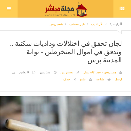
الرئيسية
الارشيف
غير مصنف
هسبريس
لجان تحقق في اختلالات وداديات سكنية ..
وتدقق في أموال المنخرطين - بوابة
المدينة برس
هسبريس - عبد الإله شبل
هسبريس
منذ شهر
0 تعليق
ارسل
طباعة
تبليغ
حذف