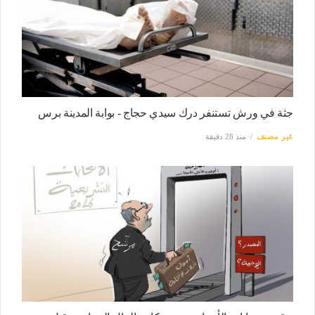
جثة في ورش تستنفر درك سيدي حجاج - بوابة المدينة برس
غير مصنف
منذ 28 دقيقة