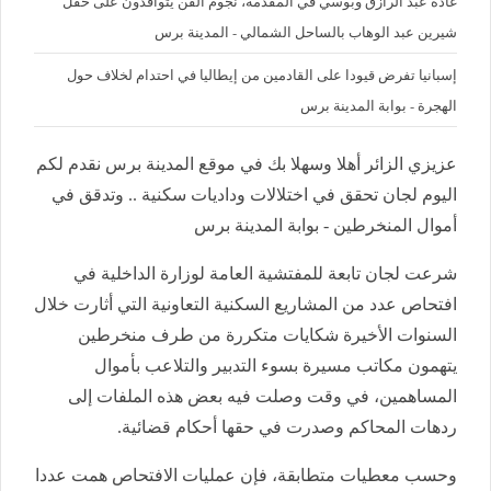
غادة عبد الرازق وبوسي في المقدمة، نجوم الفن يتوافدون على حفل
شيرين عبد الوهاب بالساحل الشمالي - المدينة برس
إسبانيا تفرض قيودا على القادمين من إيطاليا في احتدام لخلاف حول
الهجرة - بوابة المدينة برس
عزيزي الزائر أهلا وسهلا بك في موقع المدينة برس نقدم لكم
اليوم لجان تحقق في اختلالات وداديات سكنية .. وتدقق في
أموال المنخرطين - بوابة المدينة برس
شرعت لجان تابعة للمفتشية العامة لوزارة الداخلية في
افتحاص عدد من المشاريع السكنية التعاونية التي أثارت خلال
السنوات الأخيرة شكايات متكررة من طرف منخرطين
يتهمون مكاتب مسيرة بسوء التدبير والتلاعب بأموال
المساهمين، في وقت وصلت فيه بعض هذه الملفات إلى
ردهات المحاكم وصدرت في حقها أحكام قضائية.
وحسب معطيات متطابقة، فإن عمليات الافتحاص همت عددا