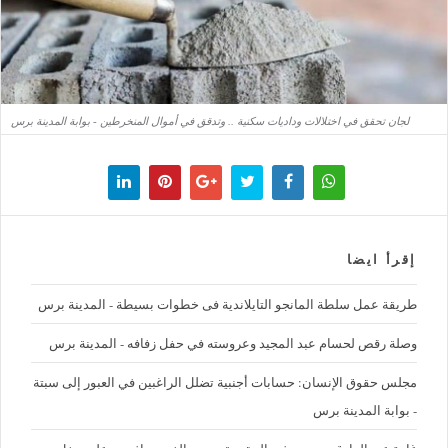
لجان تحقق في اختلالات وداديات سكنية .. وتدقق في أموال المنخرطين - بوابة المدينة برس
إقرأ ايضا
طريقة عمل سلطة المانجو التايلاندية فى خطوات بسيطة - المدينة برس
وصلة رقص لحسام عبد المجيد وعروسته في حفل زفافه - المدينة برس
مجلس حقوق الإنسان: حسابات أجنبية تضلل الراغبين في العبور إلى سبتة
- بوابة المدينة برس