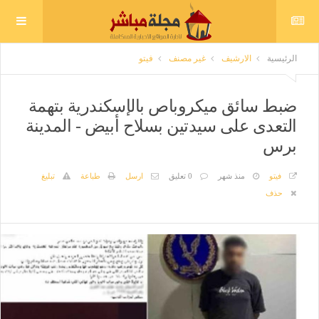
الرئيسية
الارشيف
غير مصنف
فيتو
ضبط سائق ميكروباص بالإسكندرية بتهمة
التعدى على سيدتين بسلاح أبيض - المدينة
برس
فيتو
منذ شهر
0 تعليق
ارسل
طباعة
تبليغ
حذف