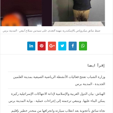
ضبط سائق ميكروباص بالإسكندرية بتهمة التعدى على سيدتين بسلاح أبيض - المدينة برس
إقرأ ايضا
وزارة الشباب تفتتح فعاليات الأنشطة الرياضية الصيفية بمدينة العلمين
الجديدة - المدينة برس
الهباش: بيان الدول العربية والإسلامية لإدانة الانتهاكات الإسرائيلية ركيزة
يمكن البناء عليها.. وينبغي ترجمته إلى إجراءات عملية - بوابة المدينة برس
نجاة سائق بأعجوبة بعد انقلاب سيارته وانجرافها من منحدر خطير بإقليم