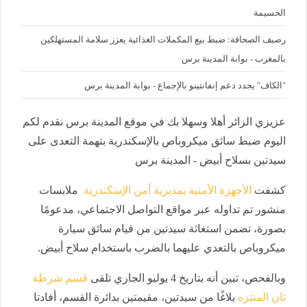
الحسيمة
رصيف الصحافة: ضبط بيع المكملات الغذائية يعزز سلامة المستهلكين
بالمغرب - بوابة المدينة برس
"الكاف" يجدد دعم إنفانتينو بالإجماع - بوابة المدينة برس
عزيزي الزائر أهلا وسهلا بك في موقع المدينة برس نقدم لكم
اليوم ضبط سائق ميكروباص بالإسكندرية بتهمة التعدى على
سيدتين بسلاح أبيض - المدينة برس
كشفت
الأجهزة الأمنية بمديرية أمن الإسكندرية
ملابسات
منشور تم تداوله عبر مواقع التواصل الاجتماعي، مدعومًا
بصورة، تضمن استغاثة سيدتين من قيام سائق سيارة
ميكروباص بالتعدي عليهما بالضرب باستخدام سلاح أبيض.
وبالفحص، تبين أنه بتاريخ 4 يوليو الجاري تلقى
قسم شرطة
ثان المنتزه
بلاغًا من سيدتين، مقيمتين بدائرة القسم، أفادتا