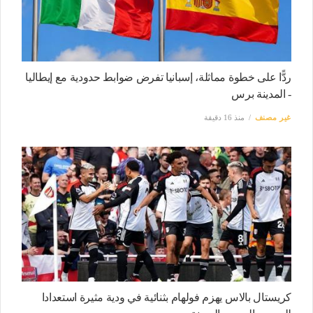
ردًّا على خطوة مماثلة، إسبانيا تفرض ضوابط حدودية مع إيطاليا
- المدينة برس
غير مصنف
منذ 16 دقيقة
كريستال بالاس يهزم فولهام بثنائية في ودية مثيرة استعدادا