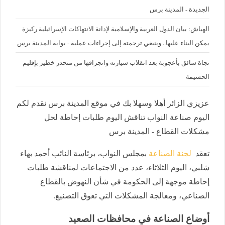
الجديدة - المدينة برس
الهباش: بيان الدول العربية والإسلامية لإدانة الانتهاكات الإسرائيلية ركيزة
يمكن البناء عليها.. وينبغي ترجمته إلى إجراءات عملية - بوابة المدينة برس
نجاة سائق بأعجوبة بعد انقلاب سيارته وانجرافها من منحدر خطير بإقليم
الحسيمة
عزيزي الزائر أهلا وسهلا بك في موقع المدينة برس نقدم لكم
اليوم صناعة النواب تناقش اليوم طلبات إحاطة لحل
مشكلات القطاع - المدينة برس
تعقد
لجنة الصناعة
بمجلس النواب، برئاسة النائب أحمد بهاء
شلبي، اليوم الثلاثاء، عدد من الاجتماعات لمناقشة طلبات
إحاطة موجهة إلى الحكومة في شأن النهوض بالقطاع
الصناعي، ومعالجة المشكلات التي تعوق التصنيع.
أوضاع الصناعة في محافظات الصعيد