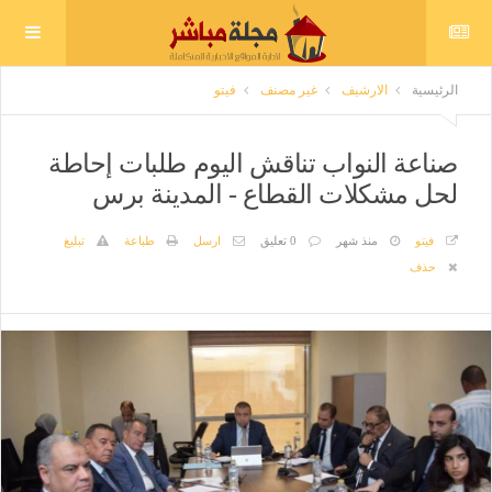
الرئيسية
الارشيف
غير مصنف
فيتو
صناعة النواب تناقش اليوم طلبات إحاطة
لحل مشكلات القطاع - المدينة برس
فيتو
منذ شهر
0 تعليق
ارسل
طباعة
تبليغ
حذف