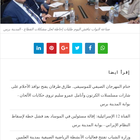
صناعة النواب تناقش اليوم طلبات إحاطة لحل مشكلات القطاع - المدينة برس
إقرأ ايضا
ختام المهرجان الصيفي للموسيقى.. طارق طرقان يفتح نوافذ الأحلام على
شارات مسلسلات الكرتون وأنامل عمرو سليم تروى حكايات الألحان -
بوابة المدينة برس
القناة 12 الإسرائيلية: إقالة مسئولين في الموساد بعد فشل خطة لإسقاط
النظام الإيراني - بوابة المدينة برس
وزارة الشباب تفتتح فعاليات الأنشطة الرياضية الصيفية بمدينة العلمين