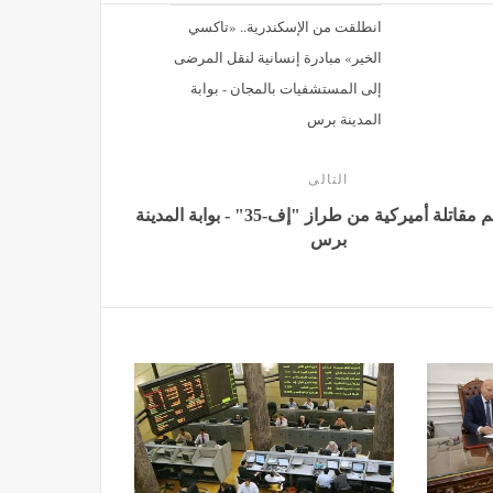
انطلقت من الإسكندرية.. «تاكسي
الخير» مبادرة إنسانية لنقل المرضى
إلى المستشفيات بالمجان - بوابة
المدينة برس
التالى
تحطم مقاتلة أميركية من طراز "إف-35" - بوابة المدينة
برس