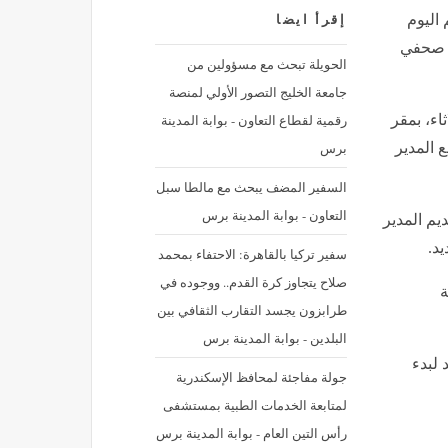
 اليوم
إقرأ ايضا
ر صحفي
الحويلة تبحث مع مسؤولين من
جامعة الخليج التصور الأولي لمنصة
رقمية لقطاع التعاون - بوابة المدينة
ثاء، بمقر
برس
 المدير
السفير المضف يبحث مع مالطا سبل
التعاون - بوابة المدينة برس
يم المدير
د.
سفير تركيا بالقاهرة: الاحتفاء بمحمد
صلاح يتجاوز كرة القدم.. ووجوده في
ة
طرابزون يجسد التقارب الثقافي بين
البلدين - بوابة المدينة برس
 لبدء
جولة مفاجئة لمحافظ الإسكندرية
لمتابعة الخدمات الطبية بمستشفى
رأس التين العام - بوابة المدينة برس