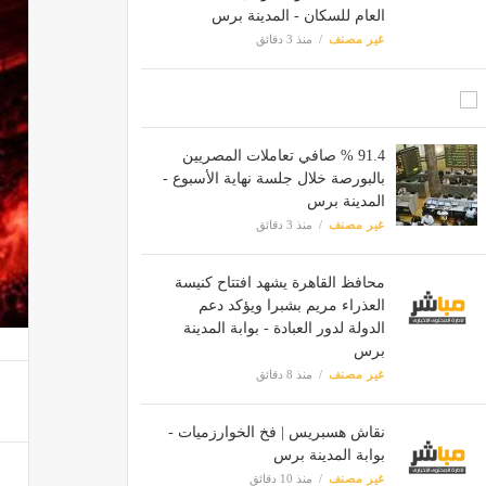
العام للسكان - المدينة برس
غير مصنف
منذ 3 دقائق
91.4 % صافي تعاملات المصريين
بالبورصة خلال جلسة نهاية الأسبوع -
المدينة برس
غير مصنف
منذ 3 دقائق
محافظ القاهرة يشهد افتتاح كنيسة
العذراء مريم بشبرا ويؤكد دعم
الدولة لدور العبادة - بوابة المدينة
برس
غير مصنف
منذ 8 دقائق
نقاش هسبريس | فخ الخوارزميات -
بوابة المدينة برس
غير مصنف
منذ 10 دقائق