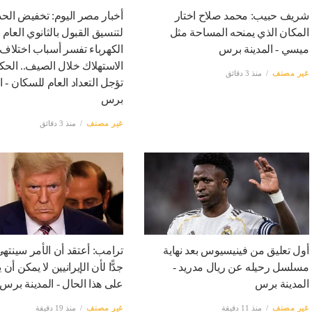
شريف حبيب: محمد صلاح اختار
أخبار مصر اليوم: تخفيض الحد 
المكان الذي يمنحه المساحة مثل
لتنسيق القبول بالثانوي العام ب
ميسي - المدينة برس
الكهرباء تفسر أسباب اختلاف 
الاستهلاك خلال الصيف.. الحك
غير مصنف
منذ 3 دقائق
تؤجل التعداد العام للسكان - ا
برس
غير مصنف
منذ 3 دقائق
أول تعليق من فينيسيوس بعد نهاية
ترامب: أعتقد أن الأمر سينتهي 
مسلسل رحيله عن ريال مدريد -
جدًّا لأن الإيرانيين لا يمكن أن
المدينة برس
على هذا الحال - المدينة برس
غير مصنف
منذ 11 دقيقة
غير مصنف
منذ 19 دقيقة