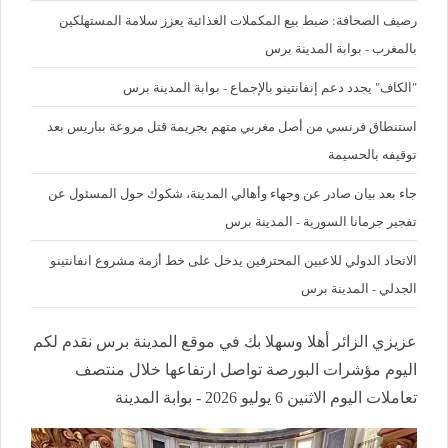
رصيف الصحافة: ضبط بيع المكملات الغذائية يعزز سلامة المستهلكين
بالمغرب - بوابة المدينة برس
"الكاف" يجدد دعم إنفانتينو بالإجماع - بوابة المدينة برس
استنطاق فرنسي من أصل مغربي متهم بجريمة قتل مروعة بباريس بعد
توقيفه بالحسيمة
جاء بعد بيان صادر عن وجهاء وأهالي المدينة، شكوك حول المسئول عن
تفجير جرمانا السورية - المدينة برس
الاتحاد الدولي للاعبين المحترفين يدخل على خط أزمة مشروع انفانتينو
الجدلي - المدينة برس
عزيزي الزائر أهلا وسهلا بك في موقع المدينة برس نقدم لكم
اليوم مؤشرات البورصة تواصل ارتفاعها خلال منتصف
تعاملات اليوم الاثنين 6 يوليو 2026 - بوابة المدينة