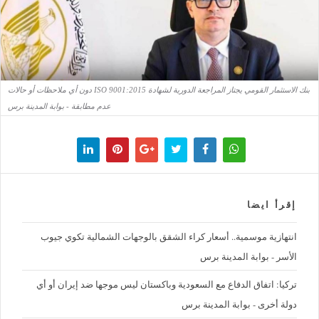
بنك الاستثمار القومي يجتاز المراجعة الدورية لشهادة ISO 9001:2015 دون أي ملاحظات أو حالات
عدم مطابقة - بوابة المدينة برس
إقرأ ايضا
‪انتهازية موسمية.. أسعار كراء الشقق بالوجهات الشمالية تكوي جيوب
الأسر - بوابة المدينة برس
تركيا: اتفاق الدفاع مع السعودية وباكستان ليس موجها ضد إيران أو أي
دولة أخرى - بوابة المدينة برس