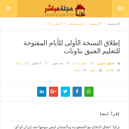
الرئيسية
الارشيف
غير مصنف
المغرب 24
إطلاق النسخة الأولى للأيام المفتوحة
للتعليم العتيق بتاونات
شفيق عنوري
المغرب 24
منذ شهر
0 تعليق
ارسل
طباعة
تبليغ
حذف
إقرأ ايضا
تركيا: اتفاق الدفاع مع السعودية وباكستان ليس موجها ضد إيران أو أي