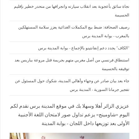
نجاة سائق بأعجوبة بعد انقلاب سيارته وانجرافها من منحدر خطير بإقليم
الحسيمة
رصيف الصحافة: ضبط بيع المكملات الغذائية يعزز سلامة المستهلكين
بالمغرب - بوابة المدينة برس
"الكاف" يجدد دعم إنفانتينو بالإجماع - بوابة المدينة برس
استنطاق فرنسي من أصل مغربي متهم بجريمة قتل مروعة بباريس بعد
توقيفه بالحسيمة
جاء بعد بيان صادر عن وجهاء وأهالي المدينة، شكوك حول المسئول عن
تفجير جرمانا السورية - المدينة برس
عزيزي الزائر أهلا وسهلا بك في موقع المدينة برس نقدم لكم
اليوم «شاومينج» يزعم تداول صور لامتحان اللغة الأجنبية
الأولى بعد توزيعها داخل اللجان - بوابة المدينة