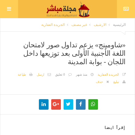
الرئيسية
الارشيف
غير مصنف
الجريدة العقارية
«شاومينج» يزعم تداول صور لامتحان
اللغة الأجنبية الأولى بعد توزيعها داخل
اللجان - بوابة المدينة
الجريدة العقارية
منذ شهر
0 تعليق
ارسل
طباعة
تبليغ
حذف
إقرأ ايضا