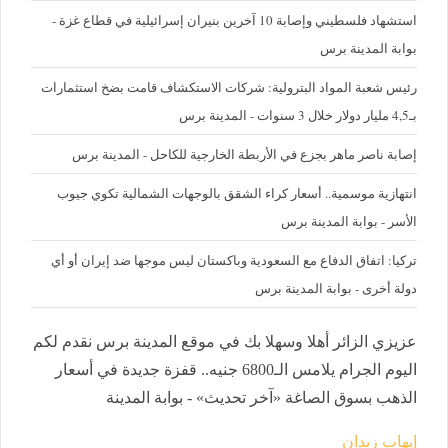
استشهاد فلسطيني وإصابة 10 آخرين بنيران إسرائيلية في قطاع غزة -
بوابة المدينة برس
رئيس شعبة المواد البترولية: شركات الاستكشاف قامت بضخ استثمارات
بـ4,5 مليار دولار خلال 3 سنوات - المدينة برس
إصابة ناصر ماهر بجزع في الأربطة الخارجية للكاحل - المدينة برس
‪انتهازية موسمية.. أسعار كراء الشقق بالوجهات الشمالية تكوي جيوب
الأسر - بوابة المدينة برس
تركيا: اتفاق الدفاع مع السعودية وباكستان ليس موجها ضد إيران أو أي
دولة أخرى - بوابة المدينة برس
عزيزي الزائر أهلا وسهلا بك في موقع المدينة برس نقدم لكم
اليوم الجرام يلامس الـ6800 جنيه.. قفزة جديدة في أسعار
الذهب بسوق الصاغة «آخر تحديث» - بوابة المدينة
إيهاب زيدان