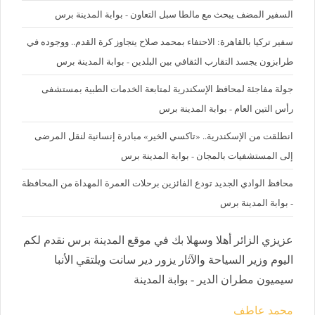
السفير المضف يبحث مع مالطا سبل التعاون - بوابة المدينة برس
سفير تركيا بالقاهرة: الاحتفاء بمحمد صلاح يتجاوز كرة القدم.. ووجوده في
طرابزون يجسد التقارب الثقافي بين البلدين - بوابة المدينة برس
جولة مفاجئة لمحافظ الإسكندرية لمتابعة الخدمات الطبية بمستشفى
رأس التين العام - بوابة المدينة برس
انطلقت من الإسكندرية.. «تاكسي الخير» مبادرة إنسانية لنقل المرضى
إلى المستشفيات بالمجان - بوابة المدينة برس
محافظ الوادي الجديد تودع الفائزين برحلات العمرة المهداة من المحافظة
- بوابة المدينة برس
عزيزي الزائر أهلا وسهلا بك في موقع المدينة برس نقدم لكم
اليوم وزير السياحة والآثار يزور دير سانت ويلتقي الأنبا
سيميون مطران الدير - بوابة المدينة
محمد عاطف