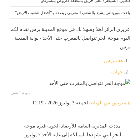
أكادير.. السيطرة على حريق بمنطقة أغروض ببنسركاو
باحث موريتاني يشيد بالشعب المغربي ويصفه بـ”أفضل شعوب الأرض”
عزيزي الزائر أهلا وسهلا بك في موقع المدينة برس نقدم لكم
اليوم موجة الحر تتواصل بالمغرب حتى الأحد - بوابة المدينة
برس
هسبريس
جهات
صورة: أرشيف
هسبريس من الرباط
الجمعة 3 يوليوز 2026 - 11:19
مددت المديرية العامة للأرصاد الجوية فترة موجة
الحر التي تشهدها المملكة إلى غاية الأحد 5 يوليوز