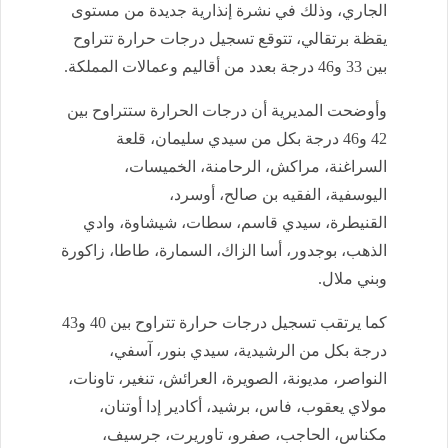
الجاري، وذلك في نشرة إنذارية جديدة من مستوى
يقظة برتقالي، تتوقع تسجيل درجات حرارة تتراوح
بين 33 و46 درجة بعدد من أقاليم وعمالات المملكة.
وأوضحت المديرية أن درجات الحرارة ستتراوح بين
42 و46 درجة بكل من سيدي سليمان، قلعة
السراغنة، مراكش، الرحامنة، الخميسات،
اليوسفية، الفقيه بن صالح، أوسرد،
القنيطرة، سيدي قاسم، سطات، شيشاوة، وادي
الذهب، بوجدور، أسا الزاك، السمارة، طاطا، زاكورة
وبني ملال.
كما يرتقب تسجيل درجات حرارة تتراوح بين 40 و43
درجة بكل من الرشيدية، سيدي بنور، آسفي،
النواصر، مديونة، الصويرة، العرائش، تنغير، تاونات،
مولاي يعقوب، فاس، برشيد، أكادير إدا أوتنان،
مكناس، الحاجب، صفرو، تاوريرت، جرسيف،