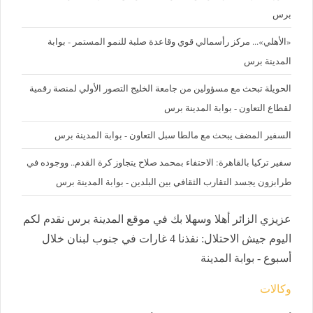
برس
«الأهلي»... مركز رأسمالي قوي وقاعدة صلبة للنمو المستمر - بوابة
المدينة برس
الحويلة تبحث مع مسؤولين من جامعة الخليج التصور الأولي لمنصة رقمية
لقطاع التعاون - بوابة المدينة برس
السفير المضف يبحث مع مالطا سبل التعاون - بوابة المدينة برس
سفير تركيا بالقاهرة: الاحتفاء بمحمد صلاح يتجاوز كرة القدم.. ووجوده في
طرابزون يجسد التقارب الثقافي بين البلدين - بوابة المدينة برس
عزيزي الزائر أهلا وسهلا بك في موقع المدينة برس نقدم لكم
اليوم جيش الاحتلال: نفذنا 4 غارات في جنوب لبنان خلال
أسبوع - بوابة المدينة
وكالات