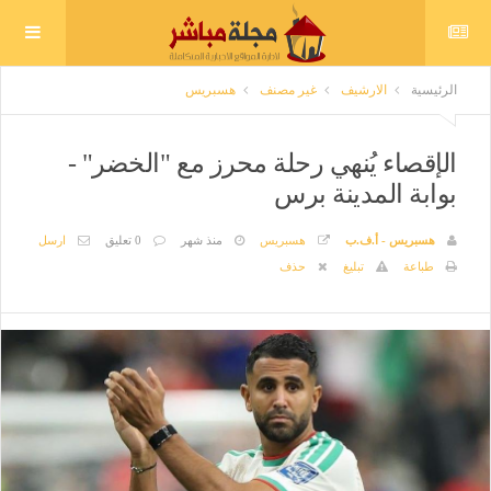
الرئيسية
الارشيف
غير مصنف
هسبريس
الإقصاء يُنهي رحلة محرز مع "الخضر" -
بوابة المدينة برس
هسبريس - أ.ف.ب
هسبريس
منذ شهر
0 تعليق
ارسل
طباعة
تبليغ
حذف