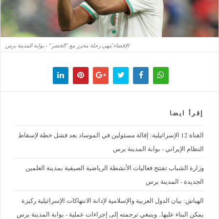
الإقصاء يُنهي رحلة محرز مع "الخضر" - بوابة المدينة برس
إقرأ ايضا
القناة 12 الإسرائيلية: إقالة مسئولين في الموساد بعد فشل خطة لإسقاط
النظام الإيراني - بوابة المدينة برس
وزارة الشباب تفتتح فعاليات الأنشطة الرياضية الصيفية بمدينة العلمين
الجديدة - المدينة برس
الهباش: بيان الدول العربية والإسلامية لإدانة الانتهاكات الإسرائيلية ركيزة
يمكن البناء عليها.. وينبغي ترجمته إلى إجراءات عملية - بوابة المدينة برس