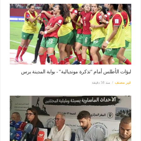
لبؤات الأطلس أمام "تذكرة مونديالية" - بوابة المدينة برس
غير مصنف
منذ 58 دقيقة