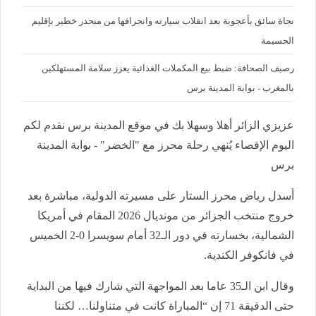
نجاة سائق بأعجوبة بعد انقلاب سيارته وانجرافها من منحدر خطير بإقليم
الحسيمة
رصيف الصحافة: ضبط بيع المكملات الغذائية يعزز سلامة المستهلكين
بالمغرب - بوابة المدينة برس
عزيزي الزائر أهلا وسهلا بك في موقع المدينة برس نقدم لكم
اليوم الإقصاء يُنهي رحلة محرز مع "الخضر" - بوابة المدينة
برس
أسدل رياض محرز الستار على مسيرته الدولية، مباشرة بعد
خروج منتخب الجزائر من مونديال 2026 المقام في أمريكا
الشمالية، بخسارته في دور الـ32 أمام سويسرا 0-2 الخميس
في فانكوفر الكندية.
وقال ابن الـ35 عاما بعد المواجهة التي شارك فيها من البداية
حتى الدقيقة 71 إن “المباراة كانت في متناولنا… لكننا