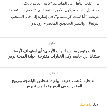
قال عقب التأهل إلى النهائيات: “كأس العالم 2030؟
مستحيل، 2026 سيكون الأخير بالنسبة لي!”، مضيفا بابتسامة
عريضة: “أنا لست كريستيانو”، في إشارة إلى قائد المنتخب
البرتغالي والنصر السعودي المخضرم رونالدو.
السابق
نائب رئيس مجلس النواب الأردني: أي استهداف لأرضنا
سيُقابل برد حاسم وكل الخيارات مفتوحة - بوابة المدينة برس
التالى
الداخلية تكشف حقيقة اتهام 3 أشخاص بالبلطجة وترويج
المخدرات في الدقهلية - المدينة برس
أخبار
ذات صلة