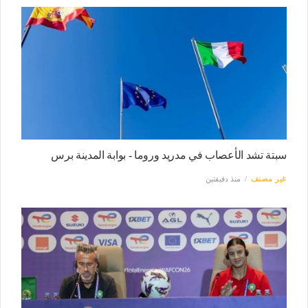
سبتة تشد الأعصاب في مدريد وروما - بوابة المدينة برس
غير مصنف
منذ دقيقتين