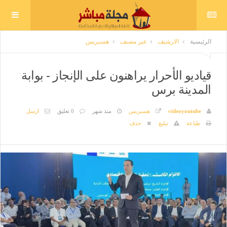
الرئيسية
الارشيف
غير مصنف
هسبريس
قياديو الأحرار يراهنون على الإنجاز - بوابة
المدينة برس
videoyoutube
هسبريس
منذ شهر
0 تعليق
ارسل
طباعة
تبليغ
حذف