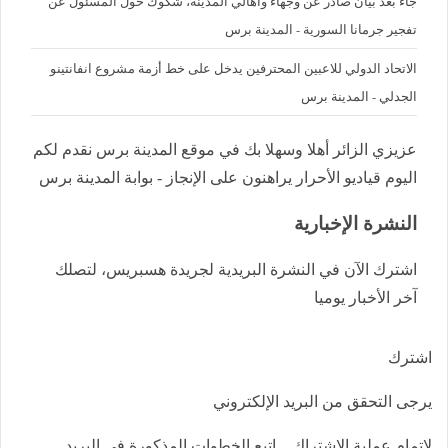
جاء بعد بيان صادر عن وجهاء وأهالي المدينة، شكوك حول المسئول عن
تفجير جرمانا السورية - المدينة برس
الاتحاد الدولي للاعبين المحترفين يدخل على خط أزمة مشروع انفانتينو
الجدلي - المدينة برس
عزيزي الزائر أهلا وسهلا بك في موقع المدينة برس نقدم لكم
اليوم قياديو الأحرار يراهنون على الإنجاز - بوابة المدينة برس
النشرة الإخبارية
اشترك الآن في النشرة البريدية لجريدة هسبريس، لتصلك
آخر الأخبار يوميا
اشترك
يرجى التحقق من البريد الإلكتروني
لإتمام عملية الاشتراك .. اتبع الخطوات المذكورة في البريد