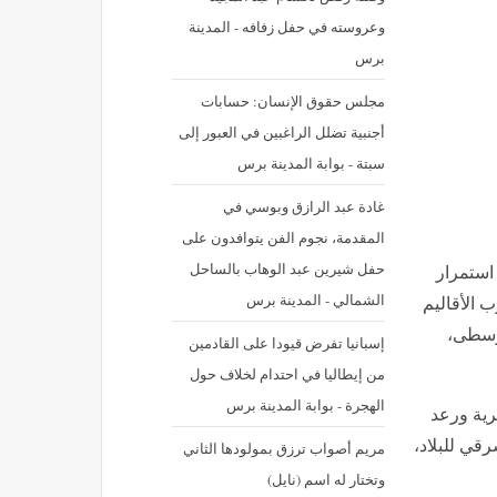
وعروسته في حفل زفافه - المدينة
برس
مجلس حقوق الإنسان: حسابات
أجنبية تضلل الراغبين في العبور إلى
سبتة - بوابة المدينة برس
غادة عبد الرازق وبوسي في
المقدمة، نجوم الفن يتوافدون على
حفل شيرين عبد الوهاب بالساحل
 استمرار
الشمالي - المدينة برس
 الأقاليم
لوسطى،
إسبانيا تفرض قيودا على القادمين
من إيطاليا في احتدام لخلاف حول
الهجرة - بوابة المدينة برس
ية ورعد
قي للبلاد،
مريم أصواب ترزق بمولودها الثاني
وتختار له اسم (نايل)