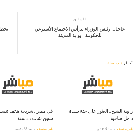
السابق
عاجل.. رئيس الوزراء يترأس الاجتماع الأسبوعي
للحكومة - بوابة المدينة
أخبار
ذات صلة
زاوية الشيخ.. العثور على جثة سيدة
في مصر.. شريحة هاتف تتس
داخل ساقية
سجن شاب 25 سنة
غير مصنف
منذ 6 دقائق
غير مصنف
منذ 38 دقيقة