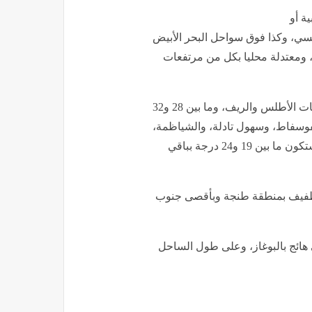
ة أو
ي، وكذا فوق سواحل البحر الأبيض
 ومعتدلة محليا بكل من مرتفعات
وستتراوح درجات الحرارة الدنيا، ما بين 10 و16 درجة بمرتفعات الأطلس والريف، وما بين 28 و32
سفاط، وسهول تادلة، والشياظمة،
والجنوب الشرقي للبلاد، وشرق وجنوب الأقاليم الجنوبية، وستكون ما بين 19 و24 درجة بباقي
الطفيف بمنطقة طنجة وبأقصى جنوب
ى هائج بالبوغاز، وعلى طول الساحل