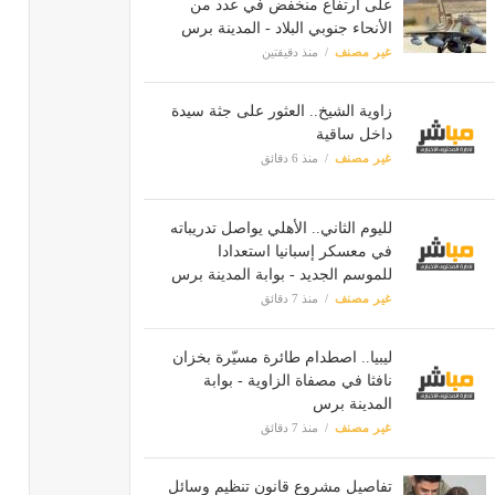
على ارتفاع منخفض في عدد من
الأنحاء جنوبي البلاد - المدينة برس
غير مصنف
منذ دقيقتين
زاوية الشيخ.. العثور على جثة سيدة
داخل ساقية
غير مصنف
منذ 6 دقائق
لليوم الثاني.. الأهلي يواصل تدريباته
في معسكر إسبانيا استعدادا
للموسم الجديد - بوابة المدينة برس
غير مصنف
منذ 7 دقائق
ليبيا.. اصطدام طائرة مسيّرة بخزان
نافثا في مصفاة الزاوية - بوابة
المدينة برس
غير مصنف
منذ 7 دقائق
تفاصيل مشروع قانون تنظيم وسائل