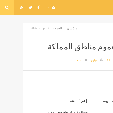
منذ شهر — الجمعة — 3 / يوليو / 2026
عموم مناطق المملكة
اعة
تبليغ
حذف
 اليوم
إقرأ ايضا
وصلة رقص لحسام عبد المجيد