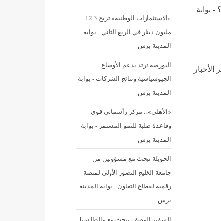
- بوابة
«الاستثمارات الوطنية» تربح 12.3
مليون دينار في الربع الثاني - بوابة
المدينة برس
البورصة ترتد بدعم الأوضاع
الأخبار
الجيوسياسية ونتائج الشركات - بوابة
المدينة برس
«الأهلي»... مركز رأسمالي قوي
وقاعدة صلبة للنمو المستمر - بوابة
المدينة برس
الحويلة تبحث مع مسؤولين من
جامعة الخليج التصور الأولي لمنصة
رقمية لقطاع التعاون - بوابة المدينة
برس
السفير المضف يبحث مع مالطا سبل