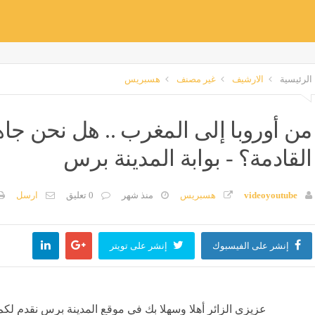
الرئيسية
الارشيف
غير مصنف
هسبريس
من أوروبا إلى المغرب .. هل نحن ج
القادمة؟ - بوابة المدينة برس
videoyoutube
هسبريس
منذ شهر
0 تعليق
ارسل
إنشر على الفيسبوك
إنشر على تويتر
عزيزي الزائر أهلا وسهلا بك في موقع المدينة برس نقدم لكم