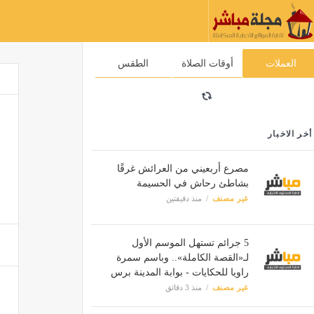
العملات
أوقات الصلاة
الطقس
أخر الاخبار
مصرع أربعيني من العرائش غرقًا
بشاطئ رحاش في الحسيمة
غير مصنف
منذ دقيقتين
5 جرائم تستهل الموسم الأول
لـ«القصة الكاملة».. وباسم سمرة
راويا للحكايات - بوابة المدينة برس
غير مصنف
منذ 3 دقائق