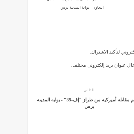
التعاون - بوابة المدينة برس
كتروني لتأكيد الاشتراك.
إدخال عنوان بريد إلكتروني مختلف.
التالى
تحطم مقاتلة أميركية من طراز "إف-35" - بوابة المدينة
برس