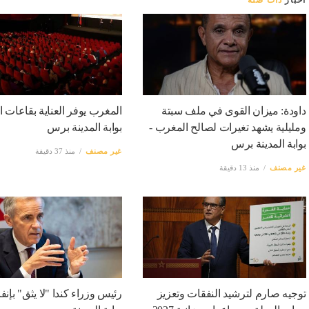
أخبار
ذات صلة
داودة: ميزان القوى في ملف سبتة
المغرب يوفر العناية بقاعات ال
ومليلية يشهد تغيرات لصالح المغرب -
بوابة المدينة برس
بوابة المدينة برس
غير مصنف
منذ 37 دقيقة
غير مصنف
منذ 13 دقيقة
توجيه صارم لترشيد النفقات وتعزيز
رئيس وزراء كندا "لا يثق" بإنفان