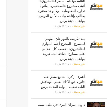
النائبة مها عبد الناصر لـ«الشروق»:
أتبنى مشروع «الصحفيين» لقانون
تداول المعلومات.. ولا يوجد مجنون
يطالب بإتاحة بيانات الأمن القومي -
بوابة المدينة برس
غير مصنف
منذ 11 دقيقة
بعد تكريمه بالمهرجان القومي
للمسرح.. المخرج أحمد البنهاوي
لـ«الشروق»: حققت كل أحلامي
على مسارح الثقافة الجماهيرية -
بوابة المدينة برس
غير مصنف
منذ 11 دقيقة
أشرف زكي: الجميع متفق على
قانون حق الأداء العلني.. ونناقش
آليات تفعيله - بوابة المدينة برس
غير مصنف
منذ 11 دقيقة
داودة: ميزان القوى في ملف سبتة