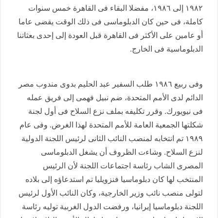
١٩٨٢ إلى ١٩٨٦، مفضلا البقاء فى القاهرة خمس سنوات
كاملة، فى حين كان الدبلوماسى فى ذلك الوقت يقضى عاما
أو عامين على الأكثر فى القاهرة قبل العودة إلى إحدى بعثاتنا
الدبلوماسية فى الخارج.
وفى ربيع ١٩٨٦ طلب السفير عبد الحليم بدوى مندوب مصر
الدائم لدى الأمم المتحدة، ضم نبيل فهمى إلى فريق عمله
فى نيويورك. وقرر تكليفه بملف نزع السلاح فى أول لجنة
شكلتها الجمعية العامة للأمم المتحدة لهذا الغرض. وفى عام
١٩٨٩ تم انتخابه لمنصب النائب الثانى لرئيس اللجنة الدولية
لنزع السلاح. وشاءت الظروف أن يشغل الدبلوماسى
المصرى الشاب رئاسة اجتماعات اللجنة لأن الرئيس
المنتخب لها كان دبلوماسيا فنزويليا تم استدعاؤه إلى بلاده
لتولى منصب نائب وزير الخارجية، وكان النائب الأول لرئيس
اللجنة دبلوماسيا إيرانيا، ورفضت الدول الغربية توليه رئاسة