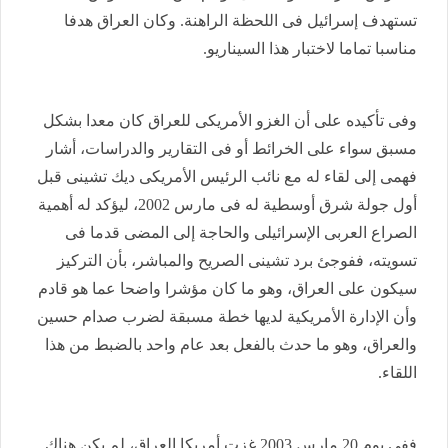
تستهدف إسرائيل فى اللحظة الراهنة. وكان العراق هدفا
مناسبا تماما لاختبار هذا السيناريو.
وفى تأكيده على أن الغزو الأمريكى للعراق كان معدا بشكل
مسبق سواء على الخرائط أو فى التقارير والدراسات، أشار
فهمى إلى لقاء له مع نائب الرئيس الأمريكى ديك تشينى قبل
أول جولة شرق أوسطية له فى مارس 2002، ليؤكد له أهمية
الصراع العربى الإسرائيلى والحاجة إلى المضى قدما فى
تسويته، ففوجئ برد تشينى الصريح والمباشر، بأن التركيز
سيكون على العراق، وهو ما كان مؤشرا واضحا عما هو قادم
وأن الإدارة الأمريكية لديها خطة مسبقة لضرب صدام حسين
والعراق، وهو ما حدث بالفعل بعد عام واحد بالضبط من هذا
اللقاء.
ففى يوم 20 مارس 2003 غزت أمريكا العراق، لم يكن هناك