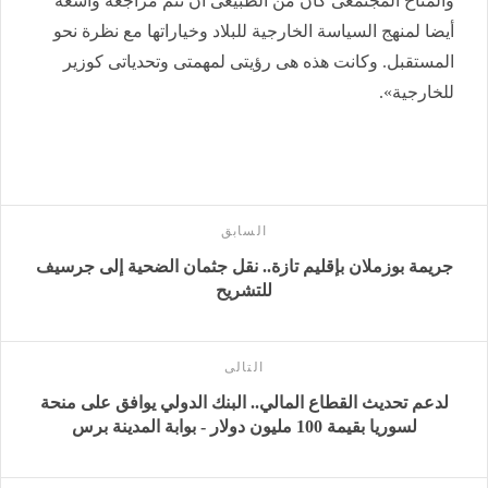
والمناخ المجتمعى كان من الطبيعى أن تتم مراجعة واسعة
أيضا لمنهج السياسة الخارجية للبلاد وخياراتها مع نظرة نحو
المستقبل. وكانت هذه هى رؤيتى لمهمتى وتحدياتى كوزير
للخارجية».
السابق
جريمة بوزملان بإقليم تازة.. نقل جثمان الضحية إلى جرسيف
للتشريح
التالى
لدعم تحديث القطاع المالي.. البنك الدولي يوافق على منحة
لسوريا بقيمة 100 مليون دولار - بوابة المدينة برس