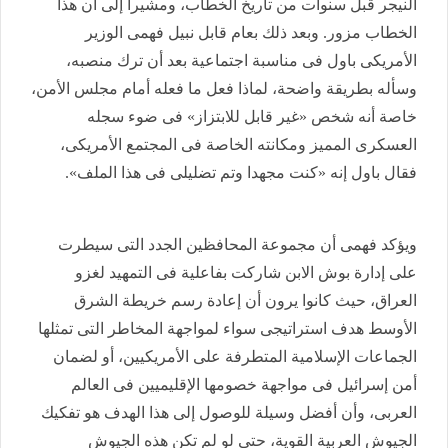
النيجر قبل سنوات من تاريخ الخطاب، ومشيرا إلى أن هذا
الخطاب مزور. وبعد ذلك بعام قابل نبيل فهمى الوزير
الأمريكى باول فى مناسبة اجتماعية بعد أن ترك منصبه،
وسأله بطريقة واضحة، لماذا فعل ما فعله أمام مجلس الأمن،
خاصة أنه شخص «غير قابل للابتزاز» فى ضوء سجله
العسكرى المميز ومكانته الخاصة فى المجتمع الأمريكى،
فقال باول إنه «كنت مجهدا وتم تضليلى فى هذا الملف».
ويؤكد فهمى أن مجموعة المحافظين الجدد التى سيطرت
على إدارة بوش الابن شاركت بفاعلية فى التمهيد لغزو
العراق، حيث كانوا يرون أن إعادة رسم خريطة الشرق
الأوسط هدف استراتيجى سواء لمواجهة المخاطر التى تمثلها
الجماعات الإسلامية المتطرفة على الأمريكيين، أو لضمان
أمن إسرائيل فى مواجهة خصومها الإقليميين فى العالم
العربى، وأن أفضل وسيلة للوصول إلى هذا الهدف هو تفكيك
الجيوش العربية القوية، حتى لو لم تكن هذه الجيوش