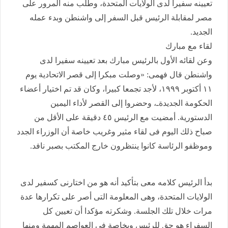
تعيينه سفيرا لدى الولايات المتحدة، وطلب منه المرور على
مصر لمقابلة الرئيس قبل السفر إلى واشنطن وبدء عمله
الجديد.
لقاء مع مبارك
وعن لقائه الأول بالرئيس مبارك بعد تعيينه سفيرا لدى
واشنطن قال فهمى: «وصلت مبكرا إلى قصر الاتحادية يوم
١١ أكتوبر ١٩٩٩، لأجد تجمعا كبيرا، وكان قد تم اختيار أعضاء
الحكومة الجديدةـ، وحضروا إلى القصر لأداء اليمين
الدستورية. أمضيت مع الرئيس ٤٥ دقيقة على الأقل من
صباح ذلك اليوم فى لقاء مثير وغريب خاصة أن الوزراء الجدد
وموظفو الرئاسة كانوا ينتظرون خارج المكتب بصبر نافد.
بدأ الرئيس كلامه معى بتأكيد أنه هو من اختارنى كسفير لدى
الولايات المتحدة، وهى المعلومة التى أصر على تكرارها عدة
مرات خلال تلك الجلسة. وشكرته مؤكدا أن تعيين كل
السفراء هو حق للرئيس وبخاصة فى العواصم المهمة ومنها