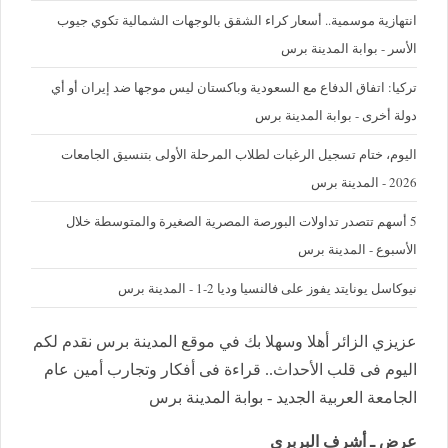
‪انتهازية موسمية.. أسعار كراء الشقق بالوجهات الشمالية تكوي جيوب
الأسر - بوابة المدينة برس
تركيا: اتفاق الدفاع مع السعودية وباكستان ليس موجها ضد إيران أو أي
دولة أخرى - بوابة المدينة برس
اليوم، ختام تسجيل الرغبات لطلاب المرحلة الأولى بتنسيق الجامعات
2026 - المدينة برس
5 أسهم تتصدر تداولات البورصة المصرية الصغيرة والمتوسطة خلال
الأسبوع - المدينة برس
نيوكاسل يونايتد يفوز على فالنسيا وديا 2-1 - المدينة برس
عزيزي الزائر أهلا وسهلا بك في موقع المدينة برس نقدم لكم
اليوم فى قلب الأحداث.. قراءة فى أفكار وتجارب أمين عام
الجامعة العربية الجديد - بوابة المدينة برس
عرض ـ أشرف البربرى