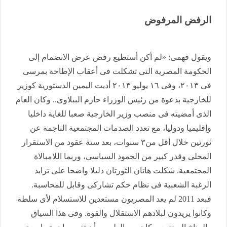
الرفض المرفوض
ويقول فهمى: «لم أكن أستطيع رفض عرض الانضمام إلى
الحكومة المصرية التى تشكلت فى أعقاب الإطاحة بمرسى
فى ٢٠١٣، وفى ١٦ يوليو ٢٠١٣ أديت اليمين الدستورية كوزير
للخارجية بدعوة من رئيس الوزراء حازم الببلاوى.. وكان العام
الذى أمضيته فى منصب وزير الخارجية صعبا للغاية داخليا
وإقليميا ودوليا، مع تعدد الصدمات المجتمعية الناجمة عن
ثورتين خلال أقل من٣ سنوات، بعد ستة عقود من الاستقرار
المحلى وقدر كبير من الجمود السياسى، وربما اللامبالاة
المجتمعية. شكلت هاتان الثورتان دليلا واضحا على تزايد
الرغبة الشعبية فى نظام حكم تشاركى وقابل للمحاسبة.
فبعد 2011 لم يعد المصريون مستعدين للاستسلام لأى سلطة
وكانوا يريدون لبلادهم الاستقلال والقوة. وفى هذا السياق