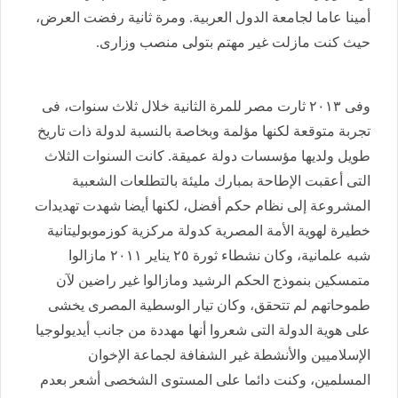
أمينا عاما لجامعة الدول العربية. ومرة ثانية رفضت العرض،
حيث كنت مازلت غير مهتم بتولى منصب وزارى.
وفى ٢٠١٣ ثارت مصر للمرة الثانية خلال ثلاث سنوات، فى
تجربة متوقعة لكنها مؤلمة وبخاصة بالنسبة لدولة ذات تاريخ
طويل ولديها مؤسسات دولة عميقة. كانت السنوات الثلاث
التى أعقبت الإطاحة بمبارك مليئة بالتطلعات الشعبية
المشروعة إلى نظام حكم أفضل، لكنها أيضا شهدت تهديدات
خطيرة لهوية الأمة المصرية كدولة مركزية كوزموبوليتانية
شبه علمانية، وكان نشطاء ثورة ٢٥ يناير ٢٠١١ مازالوا
متمسكين بنموذج الحكم الرشيد ومازالوا غير راضين لآن
طموحاتهم لم تتحقق، وكان تيار الوسطية المصرى يخشى
على هوية الدولة التى شعروا أنها مهددة من جانب أيديولوجيا
الإسلاميين والأنشطة غير الشفافة لجماعة الإخوان
المسلمين، وكنت دائما على المستوى الشخصى أشعر بعدم