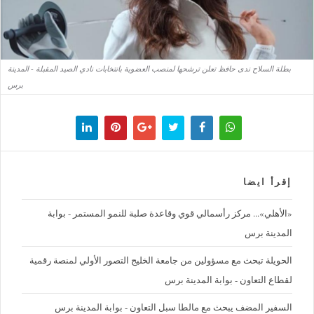
بطلة السلاح ندى حافظ تعلن ترشحها لمنصب العضوية بانتخابات نادي الصيد المقبلة - المدينة
برس
إقرأ ايضا
«الأهلي»... مركز رأسمالي قوي وقاعدة صلبة للنمو المستمر - بوابة
المدينة برس
الحويلة تبحث مع مسؤولين من جامعة الخليج التصور الأولي لمنصة رقمية
لقطاع التعاون - بوابة المدينة برس
السفير المضف يبحث مع مالطا سبل التعاون - بوابة المدينة برس