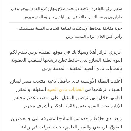
سفير تركيا بالقاهرة: الاحتفاء بمحمد صلاح يتجاوز كرة القدم.. ووجوده في
طرابزون يجسد التقارب الثقافي بين البلدين - بوابة المدينة برس
جولة مفاجئة لمحافظ الإسكندرية لمتابعة الخدمات الطبية بمستشفى
رأس التين العام - بوابة المدينة برس
عزيزي الزائر أهلا وسهلا بك في موقع المدينة برس نقدم لكم
اليوم بطلة السلاح ندى حافظ تعلن ترشحها لمنصب العضوية
بانتخابات نادي الصيد المقبلة - المدينة برس
أعلنت البطلة الأولمبية ندى حافظ، لاعبة منتخب مصر لسلاح
السيف، ترشحها في
انتخابات نادي الصيد
المقبلة، والمقرر
إقامتها خلال شهر نوفمبر المقبل، على منصب عضو مجلس
الإدارة تحت السن، ضمن قائمة الدكتور أشرف محرم.
وتعد ندى حافظ واحدة من النماذج المشرفة التي جمعت بين
التفوق الرياضي والتميز العلمي، حيث تفوقت في رياضة