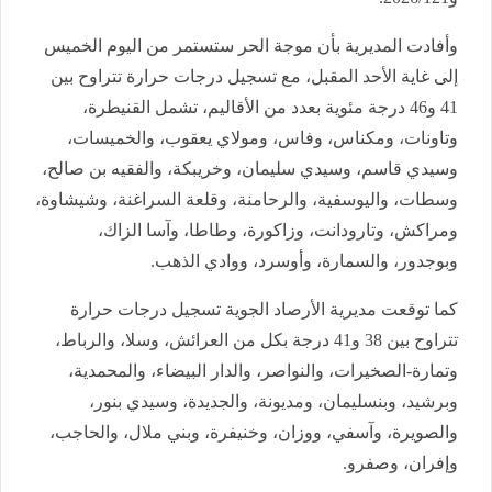
وأفادت المديرية بأن موجة الحر ستستمر من اليوم الخميس
إلى غاية الأحد المقبل، مع تسجيل درجات حرارة تتراوح بين
41 و46 درجة مئوية بعدد من الأقاليم، تشمل القنيطرة،
وتاونات، ومكناس، وفاس، ومولاي يعقوب، والخميسات،
وسيدي قاسم، وسيدي سليمان، وخريبكة، والفقيه بن صالح،
وسطات، واليوسفية، والرحامنة، وقلعة السراغنة، وشيشاوة،
ومراكش، وتارودانت، وزاكورة، وطاطا، وآسا الزاك،
وبوجدور، والسمارة، وأوسرد، ووادي الذهب.
كما توقعت مديرية الأرصاد الجوية تسجيل درجات حرارة
تتراوح بين 38 و41 درجة بكل من العرائش، وسلا، والرباط،
وتمارة-الصخيرات، والنواصر، والدار البيضاء، والمحمدية،
وبرشيد، وبنسليمان، ومديونة، والجديدة، وسيدي بنور،
والصويرة، وآسفي، ووزان، وخنيفرة، وبني ملال، والحاجب،
وإفران، وصفرو.