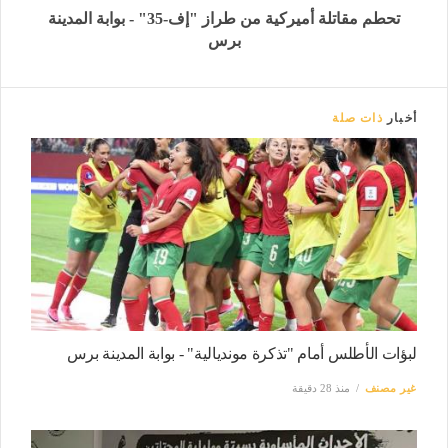
تحطم مقاتلة أميركية من طراز "إف-35" - بوابة المدينة
برس
أخبار
ذات صلة
لبؤات الأطلس أمام "تذكرة مونديالية" - بوابة المدينة برس
غير مصنف
منذ 28 دقيقة