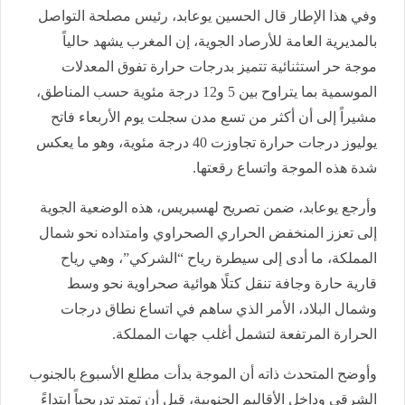
وفي هذا الإطار قال الحسين يوعابد، رئيس مصلحة التواصل
بالمديرية العامة للأرصاد الجوية، إن المغرب يشهد حالياً
موجة حر استثنائية تتميز بدرجات حرارة تفوق المعدلات
الموسمية بما يتراوح بين 5 و12 درجة مئوية حسب المناطق،
مشيراً إلى أن أكثر من تسع مدن سجلت يوم الأربعاء فاتح
يوليوز درجات حرارة تجاوزت 40 درجة مئوية، وهو ما يعكس
شدة هذه الموجة واتساع رقعتها.
وأرجع يوعابد، ضمن تصريح لهسبريس، هذه الوضعية الجوية
إلى تعزز المنخفض الحراري الصحراوي وامتداده نحو شمال
المملكة، ما أدى إلى سيطرة رياح “الشركي”، وهي رياح
قارية حارة وجافة تنقل كتلًا هوائية صحراوية نحو وسط
وشمال البلاد، الأمر الذي ساهم في اتساع نطاق درجات
الحرارة المرتفعة لتشمل أغلب جهات المملكة.
وأوضح المتحدث ذاته أن الموجة بدأت مطلع الأسبوع بالجنوب
الشرقي وداخل الأقاليم الجنوبية، قبل أن تمتد تدريجياً ابتداءً