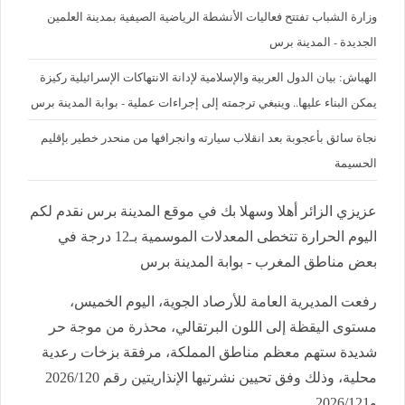
وزارة الشباب تفتتح فعاليات الأنشطة الرياضية الصيفية بمدينة العلمين
الجديدة - المدينة برس
الهباش: بيان الدول العربية والإسلامية لإدانة الانتهاكات الإسرائيلية ركيزة
يمكن البناء عليها.. وينبغي ترجمته إلى إجراءات عملية - بوابة المدينة برس
نجاة سائق بأعجوبة بعد انقلاب سيارته وانجرافها من منحدر خطير بإقليم
الحسيمة
عزيزي الزائر أهلا وسهلا بك في موقع المدينة برس نقدم لكم
اليوم الحرارة تتخطى المعدلات الموسمية بـ12 درجة في
بعض مناطق المغرب - بوابة المدينة برس
رفعت المديرية العامة للأرصاد الجوية، اليوم الخميس،
مستوى اليقظة إلى اللون البرتقالي، محذرة من موجة حر
شديدة ستهم معظم مناطق المملكة، مرفقة بزخات رعدية
محلية، وذلك وفق تحيين نشرتيها الإنذاريتين رقم 2026/120
و2026/121.