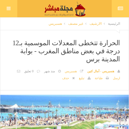
الرئيسية
الارشيف
غير مصنف
هسبريس
الحرارة تتخطى المعدلات الموسمية بـ12
درجة في بعض مناطق المغرب - بوابة
المدينة برس
هسبريس - أمال كنين
هسبريس
منذ شهر
0 تعليق
ارسل
طباعة
تبليغ
حذف