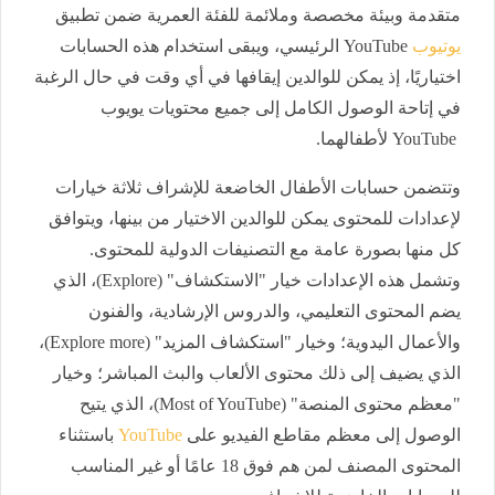
متقدمة وبيئة مخصصة وملائمة للفئة العمرية ضمن تطبيق
يوتيوب
YouTube الرئيسي، ويبقى استخدام هذه الحسابات
اختياريًا، إذ يمكن للوالدين إيقافها في أي وقت في حال الرغبة
في إتاحة الوصول الكامل إلى جميع محتويات يويوب
YouTube لأطفالهما.
وتتضمن حسابات الأطفال الخاضعة للإشراف ثلاثة خيارات
لإعدادات للمحتوى يمكن للوالدين الاختيار من بينها، ويتوافق
كل منها بصورة عامة مع التصنيفات الدولية للمحتوى.
وتشمل هذه الإعدادات خيار "الاستكشاف" (Explore)، الذي
يضم المحتوى التعليمي، والدروس الإرشادية، والفنون
والأعمال اليدوية؛ وخيار "استكشاف المزيد" (Explore more)،
الذي يضيف إلى ذلك محتوى الألعاب والبث المباشر؛ وخيار
"معظم محتوى المنصة" (Most of YouTube)، الذي يتيح
الوصول إلى معظم مقاطع الفيديو على
YouTube
باستثناء
المحتوى المصنف لمن هم فوق 18 عامًا أو غير المناسب