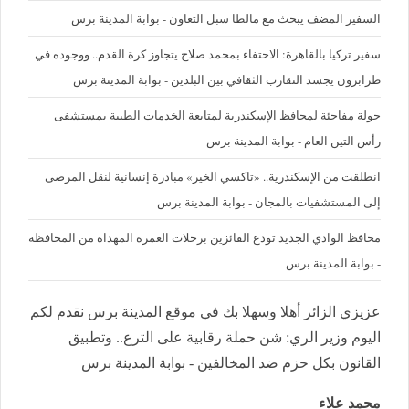
السفير المضف يبحث مع مالطا سبل التعاون - بوابة المدينة برس
سفير تركيا بالقاهرة: الاحتفاء بمحمد صلاح يتجاوز كرة القدم.. ووجوده في
طرابزون يجسد التقارب الثقافي بين البلدين - بوابة المدينة برس
جولة مفاجئة لمحافظ الإسكندرية لمتابعة الخدمات الطبية بمستشفى
رأس التين العام - بوابة المدينة برس
انطلقت من الإسكندرية.. «تاكسي الخير» مبادرة إنسانية لنقل المرضى
إلى المستشفيات بالمجان - بوابة المدينة برس
محافظ الوادي الجديد تودع الفائزين برحلات العمرة المهداة من المحافظة
- بوابة المدينة برس
عزيزي الزائر أهلا وسهلا بك في موقع المدينة برس نقدم لكم
اليوم وزير الري: شن حملة رقابية على الترع.. وتطبيق
القانون بكل حزم ضد المخالفين - بوابة المدينة برس
محمد علاء