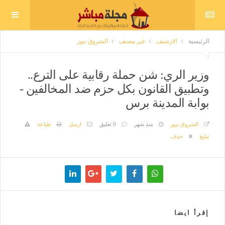
الرئيسية
الارشيف
غير مصنف
الشروق نيوز
وزير الري: شن حملة رقابية على الترع..
وتطبيق القانون بكل حزم ضد المخالفين -
بوابة المدينة برس
الشروق نيوز
منذ شهر
0 تعليق
ارسل
طباعة
تبليغ
حذف
إقرأ ايضا