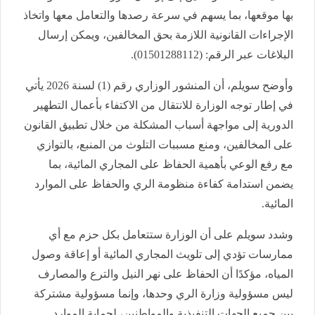
بها موقعها، بما يسهم في سرعة رصدها والتعامل معها واتخاذ
الإجراءات القانونية اللازمة بحق المخالفين، ويمكن إرسال
البلاغات عبر الرقم: (01501288112).
وأوضح سويلم، أن المنشور الوزاري رقم (1) لسنة 2026 يأتي
في إطار توجه الوزارة للانتقال من الاكتفاء بأعمال التطهير
الدورية إلى مواجهة أسباب المشكلة من خلال تطبيق القانون
على المخالفين، ومنع مسببات التلوث من المنبع، بالتوازي
مع رفع الوعي بأهمية الحفاظ على المجاري المائية، بما
يضمن استدامة كفاءة منظومة الري والحفاظ على الموارد
المائية.
وشدد سويلم على أن الوزارة ستتعامل بكل حزم مع أي
ممارسات تؤدي إلى تلويث المجاري المائية أو إعاقة وصول
المياه، مؤكدًا أن الحفاظ على نهر النيل والترع والمصارف
ليس مسؤولية وزارة الري وحدها، وإنما مسؤولية مشتركة
بين جميع الجهات التنفيذية والمواطنين، لحماية الموارد