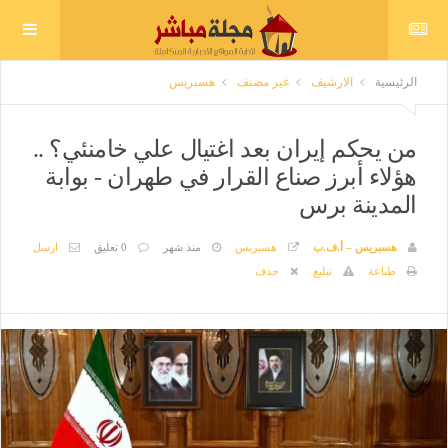
الرئيسية
الارشيف
غير مصنف
هسبريس
من يحكم إيران بعد اغتيال علي خامنئي؟ ..
هؤلاء أبرز صناع القرار في طهران - بوابة
المدينة برس
هسبريس – أ.ف.ب
هسبريس
منذ شهر
0 تعليق
ارسل
طباعة
تبليغ
حذف