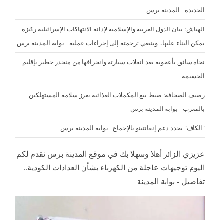
الجديدة - المدينة برس
الهباش: بيان الدول العربية والإسلامية لإدانة الانتهاكات الإسرائيلية ركيزة
يمكن البناء عليها.. وينبغي ترجمته إلى إجراءات عملية - بوابة المدينة برس
نجاة سائق بأعجوبة بعد انقلاب سيارته وانجرافها من منحدر خطير بإقليم
الحسيمة
رصيف الصحافة: ضبط بيع المكملات الغذائية يعزز سلامة المستهلكين
بالمغرب - بوابة المدينة برس
"الكاف" يجدد دعم إنفانتينو بالإجماع - بوابة المدينة برس
عزيزي الزائر أهلا وسهلا بك في موقع المدينة برس نقدم لكم
اليوم توجيهات عاجلة من الكهرباء بشأن العدادات الكودية..
تفاصيل - بوابة المدينة