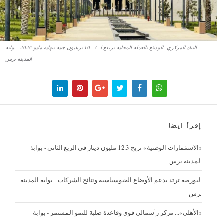
البنك المركزي: الودائع بالعملة المحلية ترتفع لـ 10.17 تريليون جنيه بنهاية مايو 2026 - بوابة
المدينة برس
إقرأ ايضا
«الاستثمارات الوطنية» تربح 12.3 مليون دينار في الربع الثاني - بوابة
المدينة برس
البورصة ترتد بدعم الأوضاع الجيوسياسية ونتائج الشركات - بوابة المدينة
برس
«الأهلي»... مركز رأسمالي قوي وقاعدة صلبة للنمو المستمر - بوابة