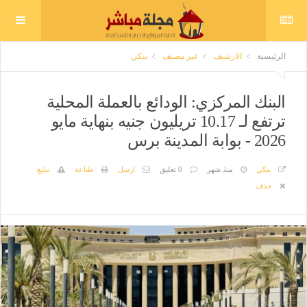
الرئيسية
الارشيف
غير مصنف
بنكي
البنك المركزي: الودائع بالعملة المحلية
ترتفع لـ 10.17 تريليون جنيه بنهاية مايو
2026 - بوابة المدينة برس
بنكي
منذ شهر
0 تعليق
ارسل
طباعة
تبليغ
حذف