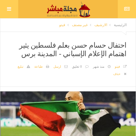
الرئيسية
الارشيف
غير مصنف
فيتو
احتفال حسام حسن بعلم فلسطين يثير
اهتمام الإعلام الإسباني - المدينة برس
فيتو
منذ شهر
0 تعليق
ارسل
طباعة
تبليغ
حذف