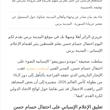
استنطاق فرنسي من أصل مغربي متهم بجريمة قتل مروعة بباريس بعد
توقيفه بالحسيمة
جاء بعد بيان صادر عن وجهاء وأهالي المدينة، شكوك حول المسئول عن
تفجير جرمانا السورية - المدينة برس
عزيزي الزائر أهلا وسهلا بك في موقع المدينة برس نقدم لكم
اليوم احتفال حسام حسن بعلم فلسطين يثير اهتمام الإعلام
الإسباني - المدينة برس
سلطت صحيفة "موندو ديبورتيفو" الإسبانية الضوء على
احتفال حسام حسن، المدير الفني
لمنتخب مصر
، عقب
الإنجاز التاريخي الذي حققه الفراعنة بالتأهل إلى دور الـ16
من بطولة كأس العالم 2026، مشيرة إلى أن بعض المشاهد
التي رافقت الاحتفال قد تثير نقاشا حول لوائح الاتحاد الدولي
لكرة القدم "فيفا".
تعليق الإعلام الإسباني على احتفال حسام حسن