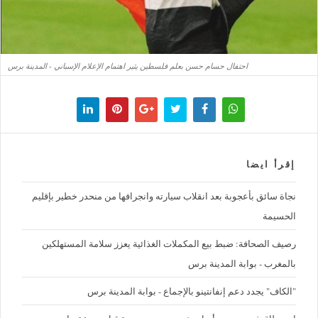
احتفال حسام حسن بعلم فلسطين يثير اهتمام الإعلام الإسباني - المدينة برس
إقرأ ايضا
نجاة سائق بأعجوبة بعد انقلاب سيارته وانجرافها من منحدر خطير بإقليم
الحسيمة
رصيف الصحافة: ضبط بيع المكملات الغذائية يعزز سلامة المستهلكين
بالمغرب - بوابة المدينة برس
"الكاف" يجدد دعم إنفانتينو بالإجماع - بوابة المدينة برس