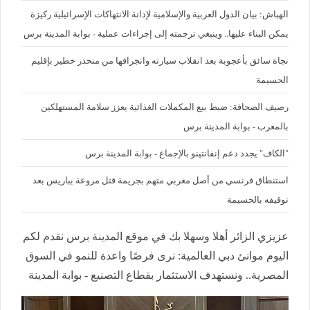
الهباش: بيان الدول العربية والإسلامية لإدانة الانتهاكات الإسرائيلية ركيزة
يمكن البناء عليها.. وينبغي ترجمته إلى إجراءات عملية - بوابة المدينة برس
نجاة سائق بأعجوبة بعد انقلاب سيارته وانجرافها من منحدر خطير بإقليم
الحسيمة
رصيف الصحافة: ضبط بيع المكملات الغذائية يعزز سلامة المستهلكين
بالمغرب - بوابة المدينة برس
"الكاف" يجدد دعم إنفانتينو بالإجماع - بوابة المدينة برس
استنطاق فرنسي من أصل مغربي متهم بجريمة قتل مروعة بباريس بعد
توقيفه بالحسيمة
عزيزي الزائر أهلا وسهلا بك في موقع المدينة برس نقدم لكم
اليوم موانئ دبي العالمية: نرى فرصًا واعدة للنمو في السوق
المصرية.. ونستهدف الاستثمار بقطاع التصنيع - بوابة المدينة