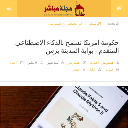
الرئيسية
الارشيف
غير مصنف
هسبريس
حكومة أمريكا تسمح بالذكاء الاصطناعي
المتقدم - بوابة المدينة برس
هسبريس - أ.ف.ب
هسبريس
منذ شهر
0 تعليق
ارسل
طباعة
تبليغ
حذف