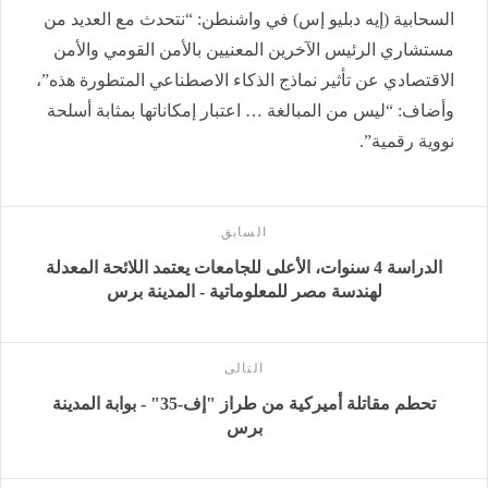
السحابية (إيه دبليو إس) في واشنطن: “نتحدث مع العديد من
مستشاري الرئيس الآخرين المعنيين بالأمن القومي والأمن
الاقتصادي عن تأثير نماذج الذكاء الاصطناعي المتطورة هذه”،
وأضاف: “ليس من المبالغة … اعتبار إمكاناتها بمثابة أسلحة
نووية رقمية”.
السابق
الدراسة 4 سنوات، الأعلى للجامعات يعتمد اللائحة المعدلة
لهندسة مصر للمعلوماتية - المدينة برس
التالى
تحطم مقاتلة أميركية من طراز "إف-35" - بوابة المدينة
برس