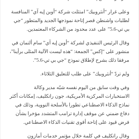
وعلى غرار “أنثروبيك” امتثلت شركة “أوبن إيه آي” المنافسة
لطلبات واشنطن قصر إتاحة نموذجها الجديد والمتطور “جي
بي تي-5.6” على عدد محدود من الشركاء المعتمدين.
وقال الرئيس التنفيذي لشركة “أوبن إيه آي” سام ألتمان في
منشور على “إكس” الجمعة: “هذه ليست الآلية المثلى برأينا”،
مرفقا ذلك بشرح لإطلاق نموذج “جي بي تي-5.6”.
ولم تردّ “أنثروبيك” على طلب للتعليق الثلاثاء.
وفي وقت سابق من اليوم نفسه شبّه مدير وكالة
الاستخبارات المركزية الأمريكية، جون راتكليف، إمكانات أكثر
نماذج الذكاء الاصطناعي تطورا بالأسلحة النووية، وذلك في
دفاع ضمني عن موقف إدارة ترامب المتشدد مؤخرا بشأن
فرض قيود على إتاحة أقوى تقنيات الذكاء الاصطناعي.
وقال راتكليف في كلمة خلال مؤتمر خدمات أمازون