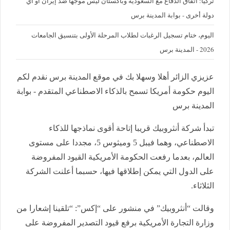
تركيا: اتفاق الدفاع مع السعودية وباكستان ليس موجها ضد إيران أو أي
دولة أخرى - بوابة المدينة برس
اليوم، ختام تسجيل الرغبات لطلاب المرحلة الأولى بتنسيق الجامعات
2026 - المدينة برس
عزيزي الزائر أهلا وسهلا بك في موقع المدينة برس نقدم لكم
اليوم حكومة أمريكا تسمح بالذكاء الاصطناعي المتقدم - بوابة
المدينة برس
تبدأ شركة أنثروبيك قريبا إتاحة أقوى نماذجها للذكاء
الاصطناعي، وهما فيبل 5 وميثوس 5، مجددا على مستوى
العالم، بعدما رفعت الحكومة الأمريكية القيود المفروضة
على الدول التي يمكن إطلاقها فيها، حسبما أعلنت الشركة
الثلاثاء.
وقالت “أنثروبيك” في منشور على “إكس”: “تلقينا إشعارا من
وزارة التجارة الأمريكية برفع قيود التصدير المفروضة على