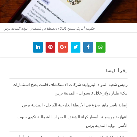
حكومة أمريكا تسمح بالذكاء الاصطناعي المتقدم - بوابة المدينة برس
إقرأ ايضا
رئيس شعبة المواد البترولية: شركات الاستكشاف قامت بضخ استثمارات
بـ4,5 مليار دولار خلال 3 سنوات - المدينة برس
إصابة ناصر ماهر بجزع في الأربطة الخارجية للكاحل - المدينة برس
‪انتهازية موسمية.. أسعار كراء الشقق بالوجهات الشمالية تكوي جيوب
الأسر - بوابة المدينة برس