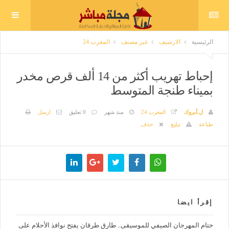
الرئيسية
الارشيف
غير مصنف
المغرب 24
إحباط تهريب أكثر من 14 ألف قرص مخدر
بميناء طنجة المتوسط
ل.أبروك
المغرب 24
منذ شهر
0 تعليق
ارسل
طباعة
تبليغ
حذف
إقرأ ايضا
ختام المهرجان الصيفي للموسيقى.. طارق طرقان يفتح نوافذ الأحلام على