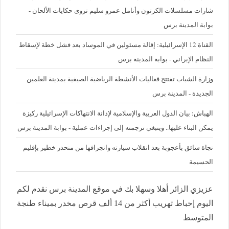
شارات مسلسلات الكرتون وأنامل عمرو سليم تروى حكايات الألحان -
بوابة المدينة برس
القناة 12 الإسرائيلية: إقالة مسئولين في الموساد بعد فشل خطة لإسقاط
النظام الإيراني - بوابة المدينة برس
وزارة الشباب تفتتح فعاليات الأنشطة الرياضية الصيفية بمدينة العلمين
الجديدة - المدينة برس
الهباش: بيان الدول العربية والإسلامية لإدانة الانتهاكات الإسرائيلية ركيزة
يمكن البناء عليها.. وينبغي ترجمته إلى إجراءات عملية - بوابة المدينة برس
نجاة سائق بأعجوبة بعد انقلاب سيارته وانجرافها من منحدر خطير بإقليم
الحسيمة
عزيزي الزائر أهلا وسهلا بك في موقع المدينة برس نقدم لكم
اليوم إحباط تهريب أكثر من 14 ألف قرص مخدر بميناء طنجة
المتوسط