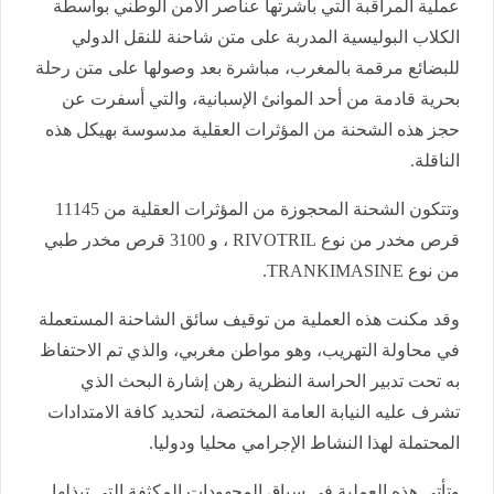
عملية المراقبة التي باشرتها عناصر الأمن الوطني بواسطة
الكلاب البوليسية المدربة على متن شاحنة للنقل الدولي
للبضائع مرقمة بالمغرب، مباشرة بعد وصولها على متن رحلة
بحرية قادمة من أحد الموانئ الإسبانية، والتي أسفرت عن
حجز هذه الشحنة من المؤثرات العقلية مدسوسة بهيكل هذه
الناقلة.
وتتكون الشحنة المحجوزة من المؤثرات العقلية من 11145
قرص مخدر من نوع RIVOTRIL ، و ⁠3100 قرص مخدر طبي
من نوع TRANKIMASINE.
وقد مكنت هذه العملية من توقيف سائق الشاحنة المستعملة
في محاولة التهريب، وهو مواطن مغربي، والذي تم الاحتفاظ
به تحت تدبير الحراسة النظرية رهن إشارة البحث الذي
تشرف عليه النيابة العامة المختصة، لتحديد كافة الامتدادات
المحتملة لهذا النشاط الإجرامي محليا ودوليا.
وتأتي هذه العملية في سياق المجهودات المكثفة التي تبذلها