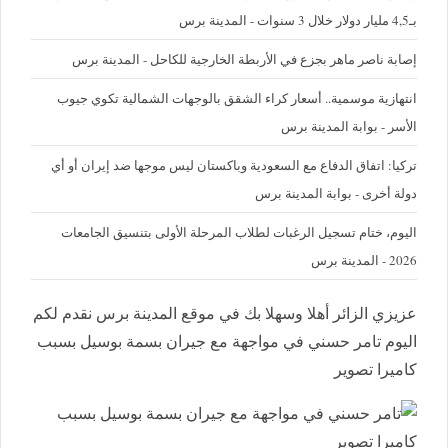
بـ4,5 مليار دولار خلال 3 سنوات - المدينة برس
إصابة ناصر ماهر بجزع في الأربطة الخارجية للكاحل - المدينة برس
‪انتهازية موسمية.. أسعار كراء الشقق بالوجهات الشمالية تكوي جيوب
الأسر - بوابة المدينة برس
تركيا: اتفاق الدفاع مع السعودية وباكستان ليس موجها ضد إيران أو أي
دولة أخرى - بوابة المدينة برس
اليوم، ختام تسجيل الرغبات لطلاب المرحلة الأولى بتنسيق الجامعات
2026 - المدينة برس
عزيزي الزائر أهلا وسهلا بك في موقع المدينة برس نقدم لكم
اليوم تامر حسني في مواجهة مع جيران بسمة بوسيل بسبب
كاميرا تصوير