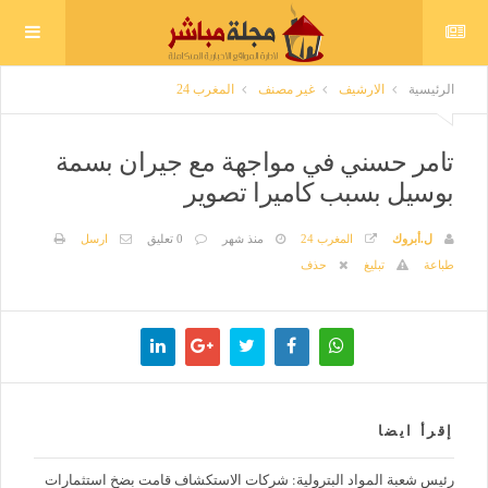
الرئيسية
الارشيف
غير مصنف
المغرب 24
تامر حسني في مواجهة مع جيران بسمة
بوسيل بسبب كاميرا تصوير
ل.أبروك
المغرب 24
منذ شهر
0 تعليق
ارسل
طباعة
تبليغ
حذف
إقرأ ايضا
رئيس شعبة المواد البترولية: شركات الاستكشاف قامت بضخ استثمارات