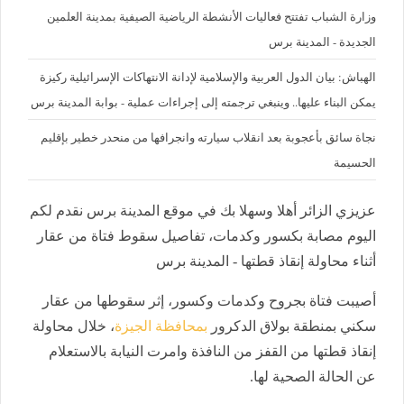
وزارة الشباب تفتتح فعاليات الأنشطة الرياضية الصيفية بمدينة العلمين
الجديدة - المدينة برس
الهباش: بيان الدول العربية والإسلامية لإدانة الانتهاكات الإسرائيلية ركيزة
يمكن البناء عليها.. وينبغي ترجمته إلى إجراءات عملية - بوابة المدينة برس
نجاة سائق بأعجوبة بعد انقلاب سيارته وانجرافها من منحدر خطير بإقليم
الحسيمة
عزيزي الزائر أهلا وسهلا بك في موقع المدينة برس نقدم لكم
اليوم مصابة بكسور وكدمات، تفاصيل سقوط فتاة من عقار
أثناء محاولة إنقاذ قطتها - المدينة برس
أصيبت فتاة بجروح وكدمات وكسور، إثر سقوطها من عقار
سكني بمنطقة بولاق الدكرور
بمحافظة الجيزة
، خلال محاولة
إنقاذ قطتها من القفز من النافذة وامرت النيابة بالاستعلام
عن الحالة الصحية لها.