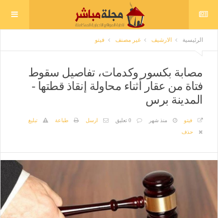
الرئيسية
الارشيف
غير مصنف
فيتو
مصابة بكسور وكدمات، تفاصيل سقوط
فتاة من عقار أثناء محاولة إنقاذ قطتها -
المدينة برس
فيتو
منذ شهر
0 تعليق
ارسل
طباعة
تبليغ
حذف