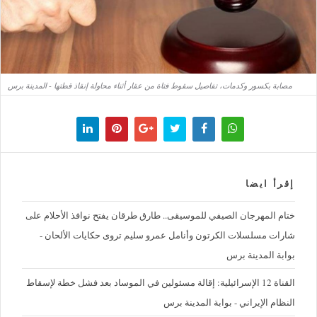
مصابة بكسور وكدمات، تفاصيل سقوط فتاة من عقار أثناء محاولة إنقاذ قطتها - المدينة برس
إقرأ ايضا
ختام المهرجان الصيفي للموسيقى.. طارق طرقان يفتح نوافذ الأحلام على
شارات مسلسلات الكرتون وأنامل عمرو سليم تروى حكايات الألحان -
بوابة المدينة برس
القناة 12 الإسرائيلية: إقالة مسئولين في الموساد بعد فشل خطة لإسقاط
النظام الإيراني - بوابة المدينة برس