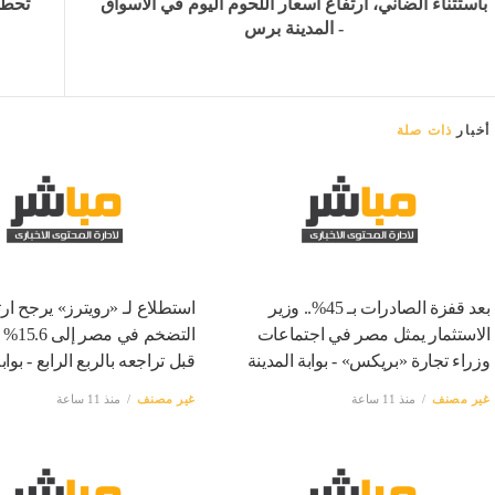
باستثناء الضاني، ارتفاع أسعار اللحوم اليوم في الأسواق
- المدينة برس
أخبار
ذات صلة
بعد قفزة الصادرات بـ 45%.. وزير
استطلاع لـ «رويترز» يرجح ارت
الاستثمار يمثل مصر في اجتماعات
التضخم ف
وزراء تجارة «بريكس» - بوابة المدينة
قبل تراجعه بالربع الرابع - بواب
غير مصنف
منذ 11 ساعة
غير مصنف
منذ 11 ساعة