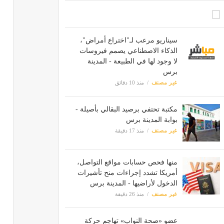
سيناريو مرعب لـ"اختراع أمراض"،
الذكاء الاصطناعي يصمم فيروسات
لا وجود لها في الطبيعة - المدينة
برس
غير مصنف
منذ 10 دقائق
مكتبة تحتفي برصيد البقالي بأصيلة -
بوابة المدينة برس
غير مصنف
منذ 17 دقيقة
منها فحص حسابات مواقع التواصل،
أمريكا تشدد إجراءات منح تأشيرات
الدخول لأراضيها - المدينة برس
غير مصنف
منذ 26 دقيقة
عضو «صحة النواب» تهاجم حركة