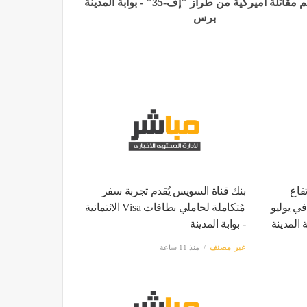
تحطم مقاتلة أميركية من طراز "إف-35" - بوابة المدينة
برس
فاع
بنك قناة السويس يُقدم تجربة سفر
ي مصر إلى 15.6% في يوليو
مُتكاملة لحاملي بطاقات Visa الائتمانية
ة المدينة
- بوابة المدينة
غير مصنف
منذ 11 ساعة