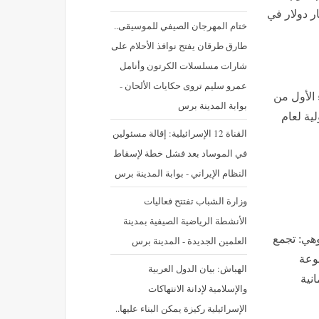
مصر إلى التجمعات الدولية بلغت 54.4 مليار دولار في
ختام المهرجان الصيفي للموسيقى..
طارق طرقان يفتح نوافذ الأحلام على
شارات مسلسلات الكرتون وأنامل
عمرو سليم تروى حكايات الألحان -
 الأول من
بوابة المدينة برس
ولية لعام
القناة 12 الإسرائيلية: إقالة مسئولين
في الموساد بعد فشل خطة لإسقاط
النظام الإيراني - بوابة المدينة برس
وزارة الشباب تفتتح فعاليات
الأنشطة الرياضية الصيفية بمدينة
 وهي: تجمع
العلمين الجديدة - المدينة برس
وعة
الهباش: بيان الدول العربية
نية
والإسلامية لإدانة الانتهاكات
الإسرائيلية ركيزة يمكن البناء عليها..