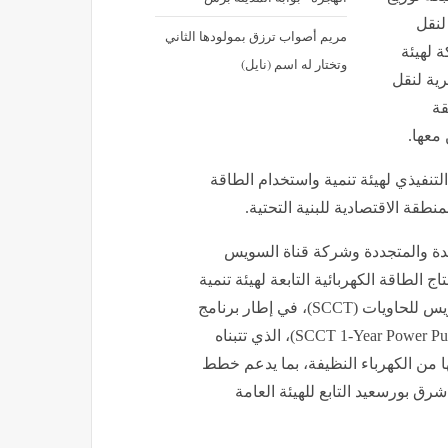
لنقل
مريم أصواب ترزق بمولودها الثاني
ة لهيئة
وتختار له اسم (نايل)
رية لنقل
قة
 معها.
تنفيذي لهيئة تنمية واستخدام الطاقة
طقة الاقتصادية للبنية التحتية.
جديدة والمتجددة وشركة قناة السويس
ت إنتاج الطاقة الكهربائية التابعة لهيئة تنمية
واستخدام الطاقة الجديدة والمتجددة لصالح شركة قناة السويس للحاويات (SCCT)، في إطار برنامج
اتفاقية شراء الطاقة الكهربائية لمدة عام (SCCT 1-Year Power Purchase Agreement)، الذي تتبناه
 بهدف توفير احتياجاتها من الكهرباء النظيفة، بما يدعم خطط
شرق بورسعيد التابع للهيئة العامة