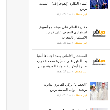
غشاء البكارة (إنفوجراف) - المدينة
برس
غير مصنف
منذ 22 دقيقة
مغاربة العالم على موعد مع أسبوع
استثماري للتعرف على فرص
الاستثمار بالمغرب
غير مصنف
منذ 26 دقيقة
المستشار الألماني يعقد اجتماعا أمنيا
بعد العثور على مسيّرة مفخخة قرب
طائرة أوكرانية - بوابة المدينة برس
غير مصنف
منذ 27 دقيقة
"الحصان" يزكي القادري بدائرة
برشيد - بوابة المدينة برس
غير مصنف
منذ 29 دقيقة