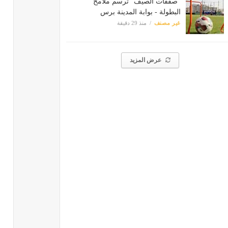
"صفقات الصيف" ترسم ملامح
البطولة - بوابة المدينة برس
غير مصنف
منذ 29 دقيقة
عرض المزيد