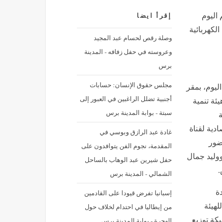
 اليوم
إقرأ ايضا
لكهربائية
وصلة رقص لحسام عبد المجيد
وعروسته في حفل زفافه - المدينة
برس
مجلس حقوق الإنسان: حسابات
يوم، بمقر
أجنبية تضلل الراغبين في العبور إلى
ئة تنمية
سبتة - بوابة المدينة برس
ة
ادية لقناة
غادة عبد الرازق وبوسي في
SC)، وذلك بحضور
المقدمة، نجوم الفن يتوافدون على
وليد جمال
حفل شيرين عبد الوهاب بالساحل
.
الشمالي - المدينة برس
دة
إسبانيا تفرض قيودا على القادمين
لهيئة
من إيطاليا في احتدام لخلاف حول
كة توزيع
الهجرة - بوابة المدينة برس