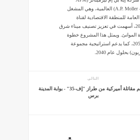
Terminals)، التابعة لمجموعة إيه بي مولر–ميرسك (A.P. Moller – Maersk) العالمية، وهي المشغل
لعامة للمنطقة الاقتصادية لقناة
السويس. وقد شهدت المحطة أعمال توسعة اكتملت عام 2025، أسهمت في تعزيز تصنيف ميناء شرق
اءة الموانئ. ويمثل هذا المشروع خطوة
تنفيذية رئيسية تتسق مع الاستراتيجية الوطنية لتغير المناخ 2050، كما يدعم استراتيجية مجموعة
 بحلول عام 2040.
التالى
تحطم مقاتلة أميركية من طراز "إف-35" - بوابة المدينة
برس