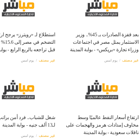
بعد قفزة الصادرات بـ 45%.. وزير
استطلاع لـ «رويترز» يرجح ارت
الاستثمار يمثل مصر في اجتماعات
التضخم ف
وزراء تجارة «بريكس» - بوابة المدينة
قبل تراجعه بالربع الرابع - بواب
غير مصنف
يوم امس
غير مصنف
يوم امس
ارتفاع أسعار النفط عالميًا وسط
شغل للشباب.. فرد أمن برات
مخاوف إمدادات هرمز والهجمات على
لـ13 ألف جنيه - بوابة المدينة
ناقلات سعودية - بوابة المدينة
غير مصنف
يوم امس