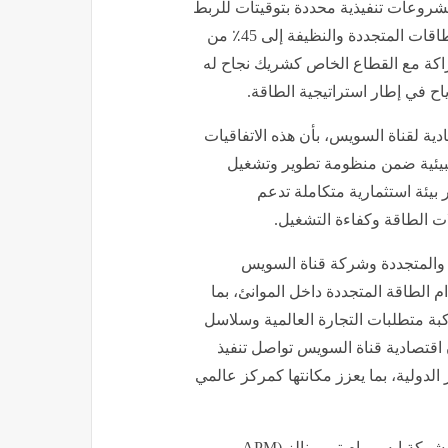
شروعات تنفيذية محددة بتوقيتات للربط
على الشبكة القومية للكهرباء لتحقيق مستهدف الوصول بالطاقات المتجددة والنظيفة إلى 45٪؜ من
شراكة مع القطاع الخاص كشريك نجاح له
ح في إطار استراتيجية الطاقة.
دية لقناة السويس، بأن هذه الاتفاقيات
البيئية ضمن منظومة تطوير وتشغيل
ر بيئة استثمارية متكاملة تدعم
 الطاقة وكفاءة التشغيل.
ة والمتجددة وشركة قناة السويس
 الطاقة المتجددة داخل الموانئ، بما
بة متطلبات التجارة العالمية وسلاسل
 أن اقتصادية قناة السويس تواصل تنفيذ
 الدولية، بما يعزز مكانتها كمركز عالمي
الجدير بالذكر أن شركة قناة السويس للحاويات (SCCT) تتبع شركة إيه بي إم تيرمينالز (APM