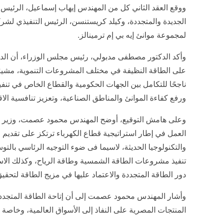
ووقع العقد الثاني كل من المهندس إيهاب إسماعيل، الرئيس ا
الجديدة والمتجددة، وكيلد كريستنسن، الرئيس التنفيذي لشرك
لمجموعة موانئ إيه بي إم ترمينالز.
وأكد الدكتور مصطفى مدبولي، رئيس مجلس الوزراء، أن الدولة ت
على الطاقة النظيفة في مختلف المشروعات التنموية، مشيرًا إ
ناجحًا للتكامل بين الجهات الحكومية والقطاع الخاص في تنف
ورفع كفاءة الموانئ والمناطق الصناعية، وتعزيز تنافسية ال
وعلى هامش التوقيع، أوضح المهندس محمود عصمت، وزير الك
العمل في إطار استراتيجية قطاع الكهرباء ترتكز على تقديم 
والتكنولوجيا الحديثة، لاسيما فى ضوء التوجيه الرئاسي بالت
تنفيذ مشروعات الطاقة الشمسية وطاقة الرياح، وكذلك الاست
دور الطاقة المتجددة والاعتماد عليها في مزيج الطاقة لتحقيق
وأشار المهندس محمود عصمت إلى أن إتاحة الطاقة المتجدد
المنتجات المصرية على النفاذ إلى الأسواق العالمية، وخا