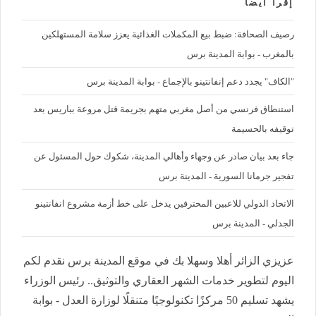
إقرأ ايضا
رصيف الصحافة: ضبط بيع المكملات الغذائية يعزز سلامة المستهلكين
بالمغرب - بوابة المدينة برس
"الكاف" يجدد دعم إنفانتينو بالإجماع - بوابة المدينة برس
استنطاق فرنسي من أصل مغربي متهم بجريمة قتل مروعة بباريس بعد
توقيفه بالحسيمة
جاء بعد بيان صادر عن وجهاء وأهالي المدينة، شكوك حول المسئول عن
تفجير جرمانا السورية - المدينة برس
الاتحاد الدولي للاعبين المحترفين يدخل على خط أزمة مشروع انفانتينو
الجدلي - المدينة برس
عزيزي الزائر أهلا وسهلا بك في موقع المدينة برس نقدم لكم
اليوم لتطوير خدمات الشهر العقاري والتوثيق.. رئيس الوزراء
يشهد تسليم 50 مركزًا تكنولوجيًا متنقلًا لوزارة العدل - بوابة