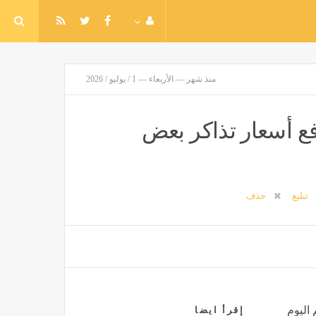
منذ شهر — الأربعاء — 1 / يوليو / 2026
حديد ترفع أسعار تذاكر بعض
تبليغ
حذف
 اليوم
إقرأ ايضا