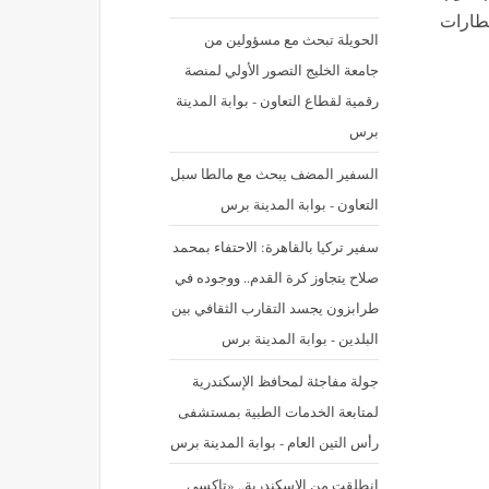
القطارات
الحويلة تبحث مع مسؤولين من
جامعة الخليج التصور الأولي لمنصة
رقمية لقطاع التعاون - بوابة المدينة
برس
السفير المضف يبحث مع مالطا سبل
التعاون - بوابة المدينة برس
سفير تركيا بالقاهرة: الاحتفاء بمحمد
صلاح يتجاوز كرة القدم.. ووجوده في
طرابزون يجسد التقارب الثقافي بين
البلدين - بوابة المدينة برس
جولة مفاجئة لمحافظ الإسكندرية
لمتابعة الخدمات الطبية بمستشفى
رأس التين العام - بوابة المدينة برس
انطلقت من الإسكندرية.. «تاكسي