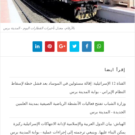
بالأرقام، معدل تأخيرات القطارات اليوم - المدينة برس
إقرأ ايضا
القناة 12 الإسرائيلية: إقالة مسئولين في الموساد بعد فشل خطة لإسقاط
النظام الإيراني - بوابة المدينة برس
وزارة الشباب تفتتح فعاليات الأنشطة الرياضية الصيفية بمدينة العلمين
الجديدة - المدينة برس
الهباش: بيان الدول العربية والإسلامية لإدانة الانتهاكات الإسرائيلية ركيزة
يمكن البناء عليها.. وينبغي ترجمته إلى إجراءات عملية - بوابة المدينة برس