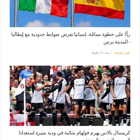
ردًّا على خطوة مماثلة، إسبانيا تفرض ضوابط حدودية مع إيطاليا
- المدينة برس
غير مصنف
منذ 11 دقيقة
كريستال بالاس يهزم فولهام بثنائية في ودية مثيرة استعدادا