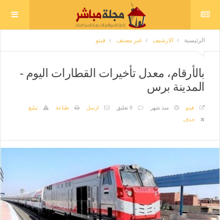
الرئيسية
الارشيف
غير مصنف
فيتو
بالأرقام، معدل تأخيرات القطارات اليوم -
المدينة برس
فيتو
منذ شهر
0 تعليق
ارسل
طباعة
تبليغ
حذف